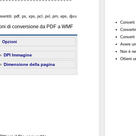
onsentiti: pdf, ps, xps, pcl, pxl, prn, eps, djvu
Converti
ioni di conversione da PDF a WMF
Convertir
Converti 
Opzioni
Avere un
Non è nec
DPI Immagine
Ottieni 
Dimensione della pagina