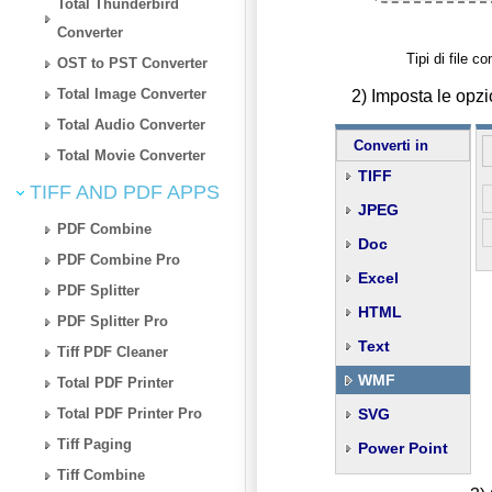
Total Thunderbird
Converter
Tipi di file c
OST to PST Converter
Total Image Converter
2) Imposta le opz
Total Audio Converter
Converti in
Total Movie Converter
TIFF
TIFF AND PDF APPS
JPEG
PDF Combine
Doc
PDF Combine Pro
Excel
PDF Splitter
HTML
PDF Splitter Pro
Text
Tiff PDF Cleaner
WMF
Total PDF Printer
Total PDF Printer Pro
SVG
Tiff Paging
Power Point
Tiff Combine