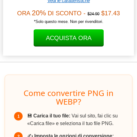
Vedi le caratteristiche
20%
ORA
DI SCONTO -
$17.43
$24.90
*Solo questo mese. Non per rivenditori.
ACQUISTA ORA
Come convertire PNG in
WEBP?
💾
Carica il tuo file:
Vai sul sito, fai clic su
1
«Carica file» e seleziona il tuo file PNG.
✍️
Imposta le opzioni di conversione:
2