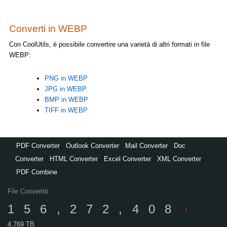
Converti in WEBP
Con CoolUtils, è possibile convertire una varietà di altri formati in file
WEBP:
PNG in WEBP
JPG in WEBP
BMP in WEBP
TIFF in WEBP
PDF Converter
,
Outlook Converter
,
Mail Converter
,
Doc
Converter
,
HTML Converter
,
Excel Converter
,
XML Converter
,
PDF Combine
File Convertiti:
156,272,408
/
4,769 TB