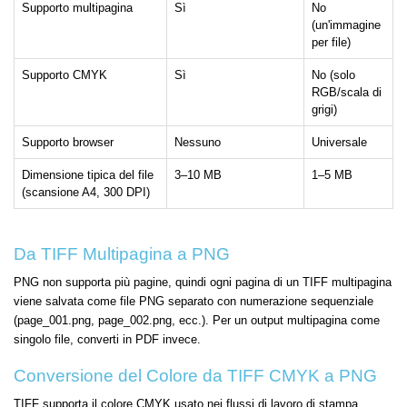
Supporto multipagina
Sì
No
(un'immagine
per file)
Supporto CMYK
Sì
No (solo
RGB/scala di
grigi)
Supporto browser
Nessuno
Universale
Dimensione tipica del file
3–10 MB
1–5 MB
(scansione A4, 300 DPI)
Da TIFF Multipagina a PNG
PNG non supporta più pagine, quindi ogni pagina di un TIFF multipagina
viene salvata come file PNG separato con numerazione sequenziale
(page_001.png, page_002.png, ecc.). Per un output multipagina come
singolo file, converti in PDF invece.
Conversione del Colore da TIFF CMYK a PNG
TIFF supporta il colore CMYK usato nei flussi di lavoro di stampa