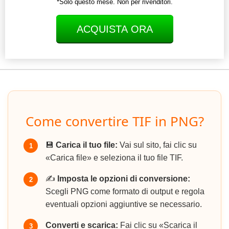
*Solo questo mese. Non per rivenditori.
ACQUISTA ORA
Come convertire TIF in PNG?
💾
Carica il tuo file:
Vai sul sito, fai clic su
1
«Carica file» e seleziona il tuo file TIF.
✍️
Imposta le opzioni di conversione:
2
Scegli PNG come formato di output e regola
eventuali opzioni aggiuntive se necessario.
Converti e scarica:
Fai clic su «Scarica il
3