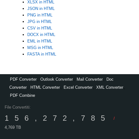
XLSX in HTML
JSON in HTML
PNG in HTML
JPG in HTML
CSV in HTML
DOCX in HTML
EML in HTML
MSG in HTML
FASTA in HTML
PDF Converter
,
Outlook Converter
,
Mail Converter
,
Doc
Converter
,
HTML Converter
,
Excel Converter
,
XML Converter
,
PDF Combine
File Convertiti:
156,272,785
/
4,769 TB