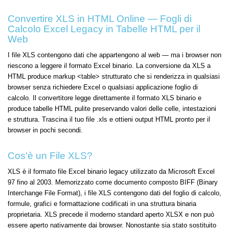
Convertire XLS in HTML Online — Fogli di
Calcolo Excel Legacy in Tabelle HTML per il
Web
I file XLS contengono dati che appartengono al web — ma i browser non
riescono a leggere il formato Excel binario. La conversione da XLS a
HTML produce markup <table> strutturato che si renderizza in qualsiasi
browser senza richiedere Excel o qualsiasi applicazione foglio di
calcolo. Il convertitore legge direttamente il formato XLS binario e
produce tabelle HTML pulite preservando valori delle celle, intestazioni
e struttura. Trascina il tuo file .xls e ottieni output HTML pronto per il
browser in pochi secondi.
Cos'è un File XLS?
XLS è il formato file Excel binario legacy utilizzato da Microsoft Excel
97 fino al 2003. Memorizzato come documento composto BIFF (Binary
Interchange File Format), i file XLS contengono dati del foglio di calcolo,
formule, grafici e formattazione codificati in una struttura binaria
proprietaria. XLS precede il moderno standard aperto XLSX e non può
essere aperto nativamente dai browser. Nonostante sia stato sostituito