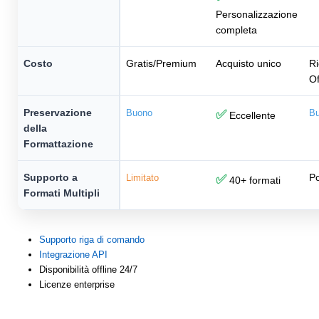
Personalizzazione
completa
Costo
Gratis/Premium
Acquisto unico
Ri
Of
Preservazione
Buono
✅
B
Eccellente
della
Formattazione
Supporto a
Po
Limitato
✅
40+ formati
Formati Multipli
Supporto riga di comando
Integrazione API
Disponibilità offline 24/7
Licenze enterprise