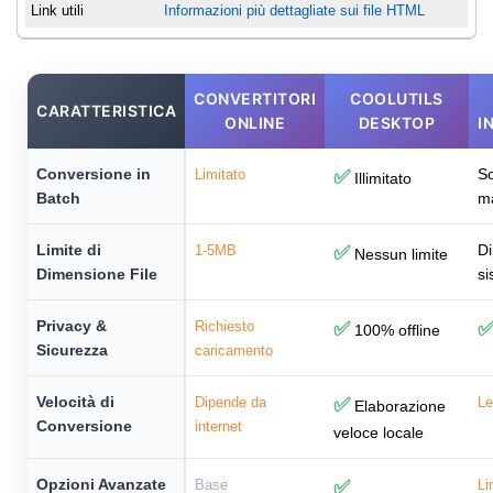
Link utili
Informazioni più dettagliate sui file HTML
CONVERTITORI
COOLUTILS
CARATTERISTICA
ONLINE
DESKTOP
I
Conversione in
So
Limitato
✅
Illimitato
Batch
m
Limite di
Di
1-5MB
✅
Nessun limite
Dimensione File
si
Privacy &
Richiesto
✅
100% offline
Sicurezza
caricamento
Velocità di
Dipende da
✅
Le
Elaborazione
Conversione
internet
veloce locale
Opzioni Avanzate
Base
✅
Li