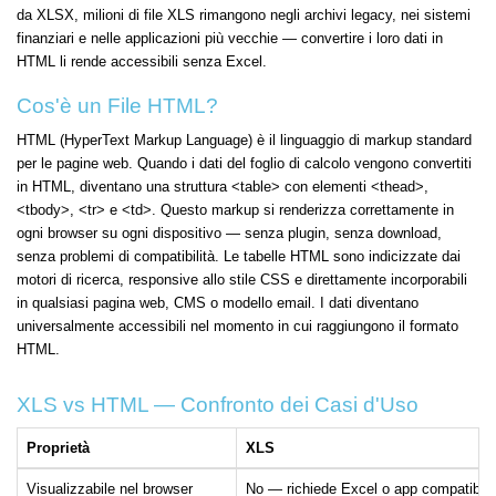
da XLSX, milioni di file XLS rimangono negli archivi legacy, nei sistemi
finanziari e nelle applicazioni più vecchie — convertire i loro dati in
HTML li rende accessibili senza Excel.
Cos'è un File HTML?
HTML (HyperText Markup Language) è il linguaggio di markup standard
per le pagine web. Quando i dati del foglio di calcolo vengono convertiti
in HTML, diventano una struttura <table> con elementi <thead>,
<tbody>, <tr> e <td>. Questo markup si renderizza correttamente in
ogni browser su ogni dispositivo — senza plugin, senza download,
senza problemi di compatibilità. Le tabelle HTML sono indicizzate dai
motori di ricerca, responsive allo stile CSS e direttamente incorporabili
in qualsiasi pagina web, CMS o modello email. I dati diventano
universalmente accessibili nel momento in cui raggiungono il formato
HTML.
XLS vs HTML — Confronto dei Casi d'Uso
Proprietà
XLS
Visualizzabile nel browser
No — richiede Excel o app compatibile