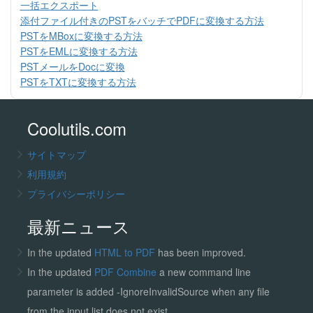
一括エクスポート
添付ファイル付きのPSTをバッチでPDFに変換する方法
PSTをMBoxに変換する方法
PSTをEMLに変換する方法
PSTメールをDocに変換
PSTをTXTに変換する方法
Coolutils.com
サイトマップ
利用規約
プライバシーポリシー
最新ニュース
In the updated
HTML to PDF
has been improved.
In the updated
PDF Combine
a new command line
parameter is added -IgnoreInvalidSource when any file
from the input list does not exist.