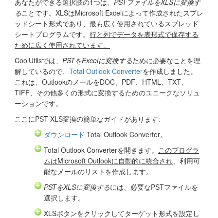
あなたができる選択肢の1つは、
PSTファイルをXLSに変換す
る
ことです。XLSはMicrosoft Excelによって作成されたスプレ
ッドシート形式であり、最も広く使用されているスプレッド
シートプログラムです。
行と列でデータを表形式で保存する
ために広く使用されています。
CoolUtilsでは、
PSTをExcelに変換する
ために必要なことを理
解しているので、
Total Outlook Converter
を作成しました。
これは、OutlookのメールをDOC、PDF、HTML、TXT、
TIFF、その他多くの形式に変換するためのユニークなソリュ
ーションです。
ここにPST-XLS変換の簡単なガイドがあります:
ダウンロード
Total Outlook Converter。
Total Outlook Converterを開きます。
このプログラ
ムはMicrosoft Outlookに自動的に統合され
、利用可
能なメールのリストを作成します。
PSTをXLSに変換する
には、必要なPSTファイルを
選択します。
XLSボタンをクリックしてターゲット形式を設定し