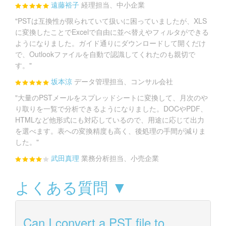
遠藤裕子
経理担当、中小企業
"PSTは互換性が限られていて扱いに困っていましたが、XLS
に変換したことでExcelで自由に並べ替えやフィルタができる
ようになりました。ガイド通りにダウンロードして開くだけ
で、Outlookファイルを自動で認識してくれたのも親切で
す。"
坂本涼
データ管理担当、コンサル会社
"大量のPSTメールをスプレッドシートに変換して、月次のや
り取りを一覧で分析できるようになりました。DOCやPDF、
HTMLなど他形式にも対応しているので、用途に応じて出力
を選べます。表への変換精度も高く、後処理の手間が減りま
した。"
武田真理
業務分析担当、小売企業
よくある質問 ▼
Can I convert a PST file to