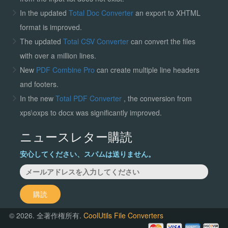
In the updated
Total Doc Converter
an export to XHTML
format is improved.
The updated
Total CSV Converter
can convert the files
with over a million lines.
New
PDF Combine Pro
can create multiple line headers
and footers.
In the new
Total PDF Converter
, the conversion from
xps\oxps to docx was significantly improved.
ニュースレター購読
安心してください、スパムは送りません。
購読
© 2026. 全著作権所有.
CoolUtils File Converters