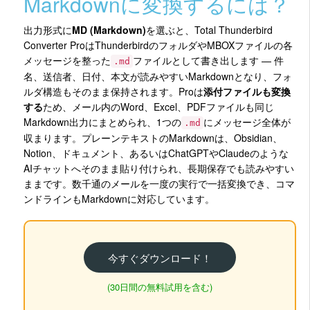
Markdownに変換するには？
出力形式に
MD (Markdown)
を選ぶと、Total Thunderbird
Converter ProはThunderbirdのフォルダやMBOXファイルの各
メッセージを整った
ファイルとして書き出します — 件
.md
名、送信者、日付、本文が読みやすいMarkdownとなり、フォ
ルダ構造もそのまま保持されます。Proは
添付ファイルも変換
する
ため、メール内のWord、Excel、PDFファイルも同じ
Markdown出力にまとめられ、1つの
にメッセージ全体が
.md
収まります。プレーンテキストのMarkdownは、Obsidian、
Notion、ドキュメント、あるいはChatGPTやClaudeのような
AIチャットへそのまま貼り付けられ、長期保存でも読みやすい
ままです。数千通のメールを一度の実行で一括変換でき、コマ
ンドラインもMarkdownに対応しています。
今すぐダウンロード！
(30日間の無料試用を含む)