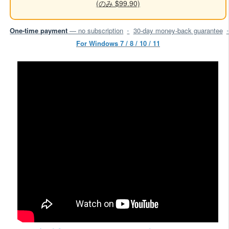
(のみ $99.90)
One-time payment
— no subscription
•
30-day money-back guarantee
•
For Windows 7 / 8 / 10 / 11