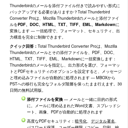
Thunderbirdのメールを添付ファイル付きで読みやすい形式に
バックアップする必要がありますか？Total Thunderbird
Converter Proは、Mozilla Thunderbirdのメールと添付ファイ
ルを
PDF、DOC、HTML、TXT、TIFF、EML、Markdown
に
変換します — 一括処理で、フォーマット、セキュリティ、出
力構造を完全に制御できます。
クイック回答：
Total Thunderbird Converter Proは、Mozilla
Thunderbirdのメールとその添付ファイルを、PDF、DOC、
HTML、TXT、TIFF、EML、Markdownに一括変換します：
Thunderbirdのメールを指定し、出力形式を選び、フォーマッ
トとPDFセキュリティのオプションを設定すると、メッセージ
と埋め込みファイルが自動的に処理されます — MBOXから
PSTへの移行も完全なフォルダ階層を保ったまま行えます。30
日間の無料試用版。
添付ファイルを変換
— メールと一緒に目的の形式
に。メールに埋め込まれたWord文書、スプレッドシ
ート、画像、PDFが自動的に処理されます
高度なPDFセキュリティ：
暗号化
、
デジタル署名
、
パスワード保護、ユーザー権限（コピー、印刷、編