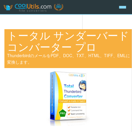
トータル サンダーバード
コンバーター プロ
ThunderbirdのメールをPDF、DOC、TXT、HTML、TIFF、EMLに
変換します。