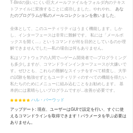
T-Birdの扱いにくい巨大メールファイルをフォルダ内のテキス
トファイルに変換することに成功しました。やれやれ、
あな
たのプログラムが私のメールコレクションを救いました
。
全体として、このユーティリティはうまく機能します。しか
し、インターフェースは非常に難解です。 私には「メールボ
ックスを開く...」というコマンドが何を目的としているのか理
解できませんでした—私の場合は何もありません。
私はソフトウェアの人間で—ゲーム開発者で—プログラミング
も多少しますが、コマンドラインインターフェースが大嫌いで
す。ぜひとも、これらの難解なスイッチをすべて精査し、大学
の試験を勉強せずともユーティリティのすべての機能を得たい
私たちのためにメニューに組み込むことをお勧めします。 基
本的には素晴らしいプログラムですが...改善が必要です。
ハル・バーウッド
アップデート: 現在、ユーザーはGUIで設定を行い、すぐに使
えるコマンドラインを取得できます！パラメータを学ぶ必要は
ありません。