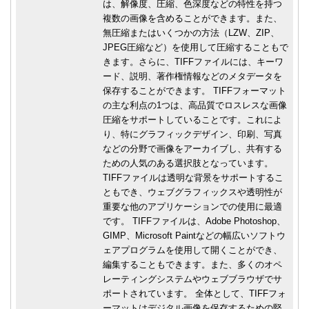
は、解像度、圧縮、色深度などの特性を持つ
複数の画像を含めることができます。また、
無圧縮またはいくつかの方法（LZW、ZIP、
JPEG圧縮など）を使用して圧縮することもで
きます。さらに、TIFFファイルには、キーワ
ード、説明、著作権情報などのメタデータを
保存することができます。 TIFFフォーマット
の主な利点の1つは、高品質でロスレスな画像
圧縮をサポートしていることです。これによ
り、特にグラフィックデザイン、印刷、写真
などの分野で画像をアーカイブし、共有する
ための人気のある選択肢となっています。
TIFFファイルは透明な背景をサポートするこ
ともでき、ウェブグラフィックスや透明性が
重要な他のアプリケーションでの使用に最適
です。 TIFFファイルは、Adobe Photoshop、
GIMP、Microsoft Paintなどの幅広いソフトウ
ェアプログラムを使用して開くことができ、
編集することもできます。また、多くのオペ
レーティングシステムやウェブブラウザでサ
ポートされています。 全体として、TIFFフォ
ーマットはデジタル画像を保存するための堅