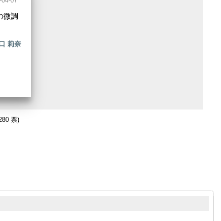
-04-07
の微調
口 莉奈
280 票)