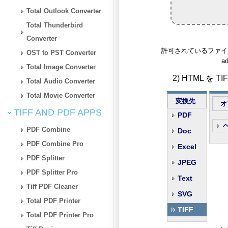
Total Outlook Converter
Total Thunderbird
Converter
許可されているファイルタイプ: 
OST to PST Converter
ad
Total Image Converter
2) HTML を
Total Audio Converter
Total Movie Converter
変換先
オ
TIFF AND PDF APPS
PDF
PDF Combine
Doc
PDF Combine Pro
Excel
PDF Splitter
JPEG
PDF Splitter Pro
Text
Tiff PDF Cleaner
SVG
Total PDF Printer
TIFF
Total PDF Printer Pro