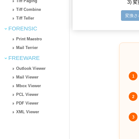
Tiff Paging
3)
Tiff Combine
変換さ
Tiff Teller
FORENSIC
Print Maestro
Mail Terrier
FREEWARE
Outlook Viewer
1
Mail Viewer
Mbox Viewer
PCL Viewer
2
PDF Viewer
XML Viewer
3