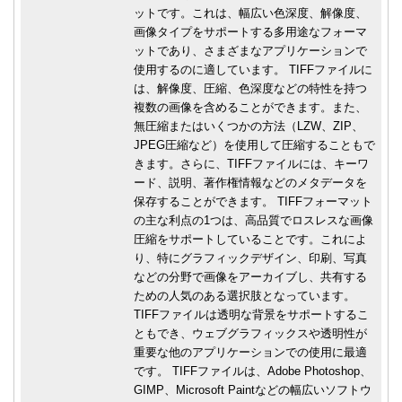
ットです。これは、幅広い色深度、解像度、
画像タイプをサポートする多用途なフォーマ
ットであり、さまざまなアプリケーションで
使用するのに適しています。 TIFFファイルに
は、解像度、圧縮、色深度などの特性を持つ
複数の画像を含めることができます。また、
無圧縮またはいくつかの方法（LZW、ZIP、
JPEG圧縮など）を使用して圧縮することもで
きます。さらに、TIFFファイルには、キーワ
ード、説明、著作権情報などのメタデータを
保存することができます。 TIFFフォーマット
の主な利点の1つは、高品質でロスレスな画像
圧縮をサポートしていることです。これによ
り、特にグラフィックデザイン、印刷、写真
などの分野で画像をアーカイブし、共有する
ための人気のある選択肢となっています。
TIFFファイルは透明な背景をサポートするこ
ともでき、ウェブグラフィックスや透明性が
重要な他のアプリケーションでの使用に最適
です。 TIFFファイルは、Adobe Photoshop、
GIMP、Microsoft Paintなどの幅広いソフトウ