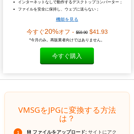
インターネットなしで動作するデスクトップコンバーター；
ファイルを安全に保持し、ウェブに送らない；
機能を見る
20%
今すぐ
オフ -
$41.93
$59.90
*今月のみ。再販業者向けではありません。
今すぐ購入
VMSGをJPGに変換する方法
は？
💾
ファイルをアップロード:
サイトにアク
1