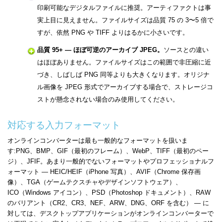
印刷可能なデジタルファイルに推奨。アーティファクトは事
実上目に見えません。ファイルサイズは品質 75 の 3〜5 倍で
すが、依然 PNG や TIFF よりはるかに小さいです。
品質 95+ — ほぼ可逆のアーカイブ JPEG。
ソースとの違い
はほぼありません。ファイルサイズはこの範囲で非圧縮に近
づき、しばしば PNG 同等よりも大きくなります。オリジナ
ル画像を JPEG 形式でアーカイブする場合で、ストレージコ
ストが懸念されない場合のみ使用してください。
対応する入力フォーマット
オンラインコンバーターは最も一般的なフォーマットを扱いま
す:PNG、BMP、GIF（最初のフレーム）、WebP、TIFF（最初のペー
ジ）、JFIF。あまり一般的でないフォーマットやプロフェッショナルフ
ォーマット — HEIC/HEIF（iPhone 写真）、AVIF（Chrome 保存画
像）、TGA（ゲームテクスチャやデザインソフトウェア）、
ICO（Windows アイコン）、PSD（Photoshop ドキュメント）、RAW
のバリアント（CR2、CR3、NEF、ARW、DNG、ORF を含む） — に
対しては、デスクトップアプリケーションがオンラインコンバーターで