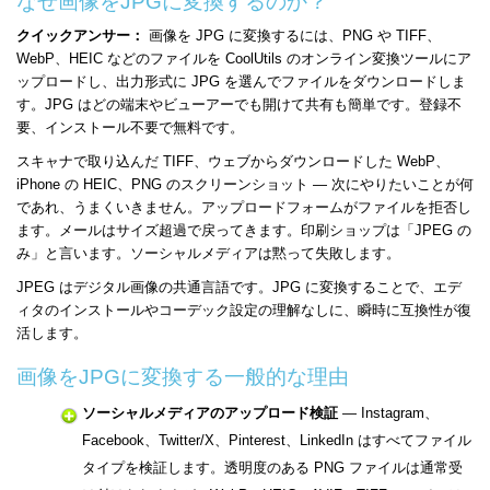
なぜ画像をJPGに変換するのか？
クイックアンサー：
画像を JPG に変換するには、PNG や TIFF、
WebP、HEIC などのファイルを CoolUtils のオンライン変換ツールにア
ップロードし、出力形式に JPG を選んでファイルをダウンロードしま
す。JPG はどの端末やビューアーでも開けて共有も簡単です。登録不
要、インストール不要で無料です。
スキャナで取り込んだ TIFF、ウェブからダウンロードした WebP、
iPhone の HEIC、PNG のスクリーンショット — 次にやりたいことが何
であれ、うまくいきません。アップロードフォームがファイルを拒否し
ます。メールはサイズ超過で戻ってきます。印刷ショップは「JPEG の
み」と言います。ソーシャルメディアは黙って失敗します。
JPEG はデジタル画像の共通言語です。JPG に変換することで、エデ
ィタのインストールやコーデック設定の理解なしに、瞬時に互換性が復
活します。
画像をJPGに変換する一般的な理由
ソーシャルメディアのアップロード検証
— Instagram、
Facebook、Twitter/X、Pinterest、LinkedIn はすべてファイル
タイプを検証します。透明度のある PNG ファイルは通常受