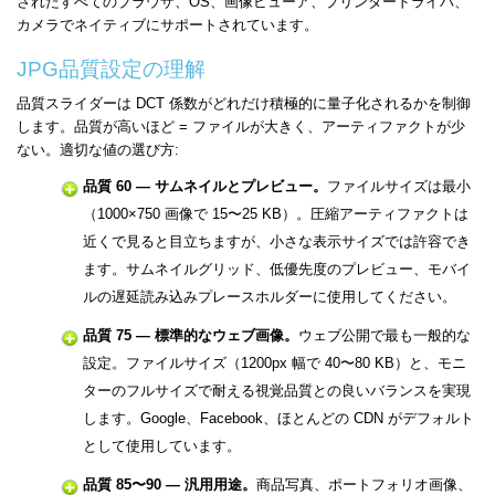
されたすべてのブラウザ、OS、画像ビューア、プリンタードライバ、
カメラでネイティブにサポートされています。
JPG品質設定の理解
品質スライダーは DCT 係数がどれだけ積極的に量子化されるかを制御
します。品質が高いほど = ファイルが大きく、アーティファクトが少
ない。適切な値の選び方:
品質 60 — サムネイルとプレビュー。
ファイルサイズは最小
（1000×750 画像で 15〜25 KB）。圧縮アーティファクトは
近くで見ると目立ちますが、小さな表示サイズでは許容でき
ます。サムネイルグリッド、低優先度のプレビュー、モバイ
ルの遅延読み込みプレースホルダーに使用してください。
品質 75 — 標準的なウェブ画像。
ウェブ公開で最も一般的な
設定。ファイルサイズ（1200px 幅で 40〜80 KB）と、モニ
ターのフルサイズで耐える視覚品質との良いバランスを実現
します。Google、Facebook、ほとんどの CDN がデフォルト
として使用しています。
品質 85〜90 — 汎用用途。
商品写真、ポートフォリオ画像、