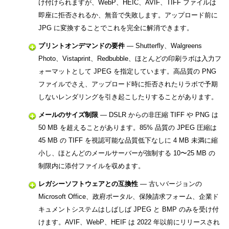
け付けられますが、WebP、HEIC、AVIF、TIFF ファイルは
即座に拒否されるか、無音で失敗します。アップロード前に
JPG に変換することでこれを完全に解消できます。
プリントオンデマンドの要件
— Shutterfly、Walgreens
Photo、Vistaprint、Redbubble、ほとんどの印刷ラボは入力フ
ォーマットとして JPEG を指定しています。高品質の PNG
ファイルでさえ、アップロード時に拒否されたりラボで予期
しないレンダリングを引き起こしたりすることがあります。
メールのサイズ制限
— DSLR からの非圧縮 TIFF や PNG は
50 MB を超えることがあります。85% 品質の JPEG 圧縮は
45 MB の TIFF を視認可能な品質低下なしに 4 MB 未満に縮
小し、ほとんどのメールサーバーが強制する 10〜25 MB の
制限内に添付ファイルを収めます。
レガシーソフトウェアとの互換性
— 古いバージョンの
Microsoft Office、政府ポータル、保険請求フォーム、企業ド
キュメントシステムはしばしば JPEG と BMP のみを受け付
けます。AVIF、WebP、HEIF は 2022 年以前にリリースされ