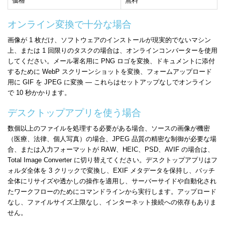
価格
無料
オンライン変換で十分な場合
画像が 1 枚だけ、ソフトウェアのインストールが現実的でないマシン
上、または 1 回限りのタスクの場合は、オンラインコンバーターを使用
してください。メール署名用に PNG ロゴを変換、ドキュメントに添付
するために WebP スクリーンショットを変換、フォームアップロード
用に GIF を JPEG に変換 — これらはセットアップなしでオンライン
で 10 秒かかります。
デスクトップアプリを使う場合
数個以上のファイルを処理する必要がある場合、ソースの画像が機密
（医療、法律、個人写真）の場合、JPEG 品質の精密な制御が必要な場
合、または入力フォーマットが RAW、HEIC、PSD、AVIF の場合は、
Total Image Converter に切り替えてください。デスクトップアプリはフ
ォルダ全体を 3 クリックで変換し、EXIF メタデータを保持し、バッチ
全体にリサイズや透かしの操作を適用し、サーバーサイドや自動化され
たワークフローのためにコマンドラインから実行します。アップロード
なし、ファイルサイズ上限なし、インターネット接続への依存もありま
せん。