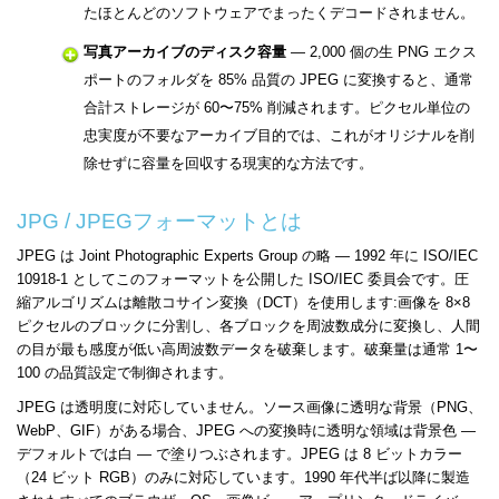
たほとんどのソフトウェアでまったくデコードされません。
写真アーカイブのディスク容量
— 2,000 個の生 PNG エクス
ポートのフォルダを 85% 品質の JPEG に変換すると、通常
合計ストレージが 60〜75% 削減されます。ピクセル単位の
忠実度が不要なアーカイブ目的では、これがオリジナルを削
除せずに容量を回収する現実的な方法です。
JPG / JPEGフォーマットとは
JPEG は Joint Photographic Experts Group の略 — 1992 年に ISO/IEC
10918-1 としてこのフォーマットを公開した ISO/IEC 委員会です。圧
縮アルゴリズムは離散コサイン変換（DCT）を使用します:画像を 8×8
ピクセルのブロックに分割し、各ブロックを周波数成分に変換し、人間
の目が最も感度が低い高周波数データを破棄します。破棄量は通常 1〜
100 の品質設定で制御されます。
JPEG は透明度に対応していません。ソース画像に透明な背景（PNG、
WebP、GIF）がある場合、JPEG への変換時に透明な領域は背景色 —
デフォルトでは白 — で塗りつぶされます。JPEG は 8 ビットカラー
（24 ビット RGB）のみに対応しています。1990 年代半ば以降に製造