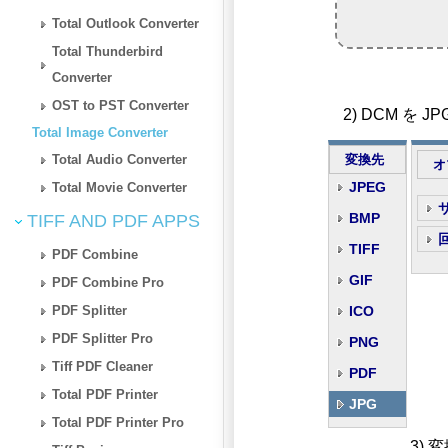
Total Outlook Converter
Total Thunderbird
Converter
OST to PST Converter
2) DCM を
Total Image Converter
Total Audio Converter
変換先
オ
JPEG
Total Movie Converter
BMP
TIFF AND PDF APPS
TIFF
PDF Combine
GIF
PDF Combine Pro
PDF Splitter
ICO
PDF Splitter Pro
PNG
Tiff PDF Cleaner
PDF
Total PDF Printer
JPG
Total PDF Printer Pro
3)