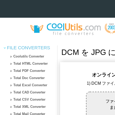
FILE CONVERTERS
DCM を JPG
Coolutils Converter
Total HTML Converter
Total PDF Converter
オンラインで
Total Doc Converter
1) DCM フ
Total Excel Converter
Total CAD Converter
Total CSV Converter
ファ
Total XML Converter
ま
Total Mail Converter