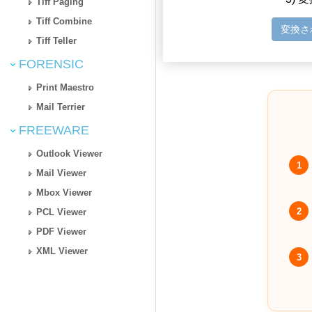
Tiff Paging
Tiff Combine
変換さ
Tiff Teller
FORENSIC
Print Maestro
Mail Terrier
FREEWARE
Outlook Viewer
1
Mail Viewer
Mbox Viewer
2
PCL Viewer
PDF Viewer
XML Viewer
3