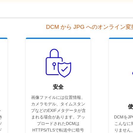
DCM から JPG へのオンライン
安全
画像ファイルには位置情報、
カメラモデル、タイムスタン
ト
プなどのEXIFメタデータが含
き
まれる場合があります。アッ
DCMをJ
ソ
プロードされたDCMは
こんなに
ド
HTTPS/TLSで転送中に暗号
りません