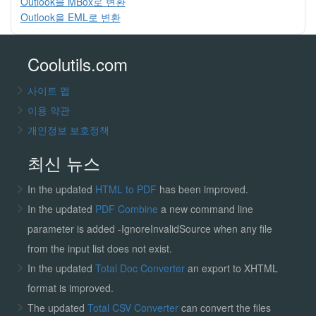
Outlook을 MBox로 변환
Outlook을 EML로 변환
Coolutils.com
사이트 맵
이용 약관
개인정보 보호정책
최신 뉴스
In the updated
HTML to PDF
has been improved.
In the updated
PDF Combine
a new command line
parameter is added -IgnoreInvalidSource when any file
from the input list does not exist.
In the updated
Total Doc Converter
an export to XHTML
format is improved.
The updated
Total CSV Converter
can convert the files