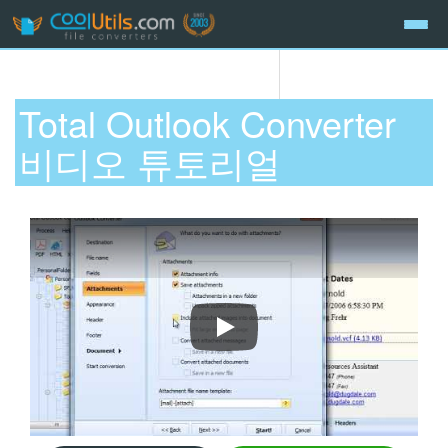
Total Outlook Converter
비디오 튜토리얼
Total Outlook Converter로 이