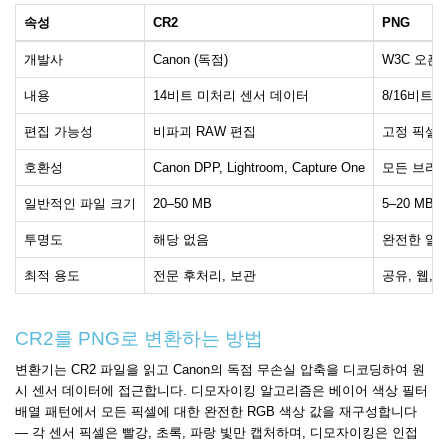
속성
CR2
PNG
개발사
Canon (독점)
W3C 오픈 표
내용
14비트 미처리 센서 데이터
8/16비트
편집 가능성
비파괴 RAW 편집
고정 픽셀 
호환성
Canon DPP, Lightroom, Capture One
모든 브라우
일반적인 파일 크기
20–50 MB
5–20 MB
투명도
해당 없음
완전한 알파
최적 용도
전문 후처리, 보관
공유, 웹,
CR2를 PNG로 변환하는 방법
변환기는 CR2 파일을 읽고 Canon의 독점 무손실 압축을 디코딩하여 원
시 센서 데이터에 접근합니다. 디모자이킹 알고리즘은 베이어 색상 필터
배열 패턴에서 모든 픽셀에 대한 완전한 RGB 색상 값을 재구성합니다
— 각 센서 픽셀은 빨강, 초록, 파랑 빛만 캡처하며, 디모자이킹은 인접