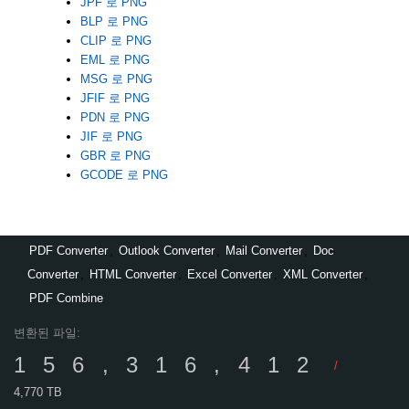
JPF 로 PNG
BLP 로 PNG
CLIP 로 PNG
EML 로 PNG
MSG 로 PNG
JFIF 로 PNG
PDN 로 PNG
JIF 로 PNG
GBR 로 PNG
GCODE 로 PNG
PDF Converter
,
Outlook Converter
,
Mail Converter
,
Doc
Converter
,
HTML Converter
,
Excel Converter
,
XML Converter
,
PDF Combine
변환된 파일:
156,316,412
/
4,770 TB