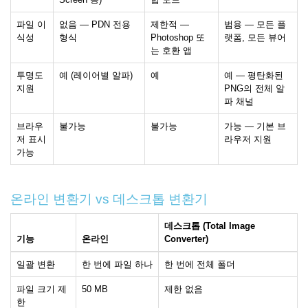
파일 이
없음 — PDN 전용
제한적 —
범용 — 모든 플
식성
형식
Photoshop 또
랫폼, 모든 뷰어
는 호환 앱
투명도
예 (레이어별 알파)
예
예 — 평탄화된
지원
PNG의 전체 알
파 채널
브라우
불가능
불가능
가능 — 기본 브
저 표시
라우저 지원
가능
온라인 변환기 vs 데스크톱 변환기
데스크톱 (Total Image
기능
온라인
Converter)
일괄 변환
한 번에 파일 하나
한 번에 전체 폴더
파일 크기 제
50 MB
제한 없음
한