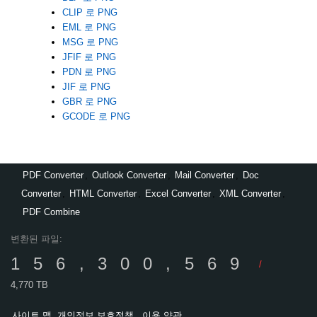
CLIP 로 PNG
EML 로 PNG
MSG 로 PNG
JFIF 로 PNG
PDN 로 PNG
JIF 로 PNG
GBR 로 PNG
GCODE 로 PNG
PDF Converter
,
Outlook Converter
,
Mail Converter
,
Doc
Converter
,
HTML Converter
,
Excel Converter
,
XML Converter
,
PDF Combine
변환된 파일:
156,300,569
/
4,770 TB
사이트 맵
개인정보 보호정책
이용 약관