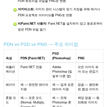
PDN 튜토리얼 파일을 PNG로 변환
아키비스트:
이미지 관리 시스템의 장기 저장을 위해 레거시
PDN 프로젝트 아카이브를 PNG로 변환
비Paint.NET 사용자:
Paint.NET을 설치하지 않고 동료로부터
받은 PDN 파일 열기
PDN vs PSD vs PNG — 주요 차이점
PSD
속성
PDN (Paint.NET)
(Photoshop)
PNG
애플리
Paint.NET 전용
Adobe
모든 이미지 뷰
케이션
Photoshop (및
어 또는 편집기
일부 다른 앱)
레이어
예 — 완전한 레이어
예 — 업계 표준
없음 — 평탄화
지원
레이어 지원
된 합성 이미지
혼합 모
예 — 표준 모드
예 — 전체
해당 없음 — 평
드
(Normal, Multiply,
Photoshop 혼
탄화된 이미지
Screen 등)
합 모드