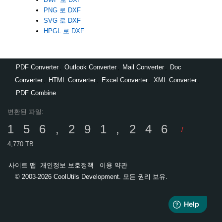
PNG 로 DXF
SVG 로 DXF
HPGL 로 DXF
PDF Converter
,
Outlook Converter
,
Mail Converter
,
Doc
Converter
,
HTML Converter
,
Excel Converter
,
XML Converter
,
PDF Combine
변환된 파일:
156,291,246
/
4,770 TB
사이트 맵
개인정보 보호정책
이용 약관
© 2003-2026 CoolUtils Development. 모든 권리 보유.