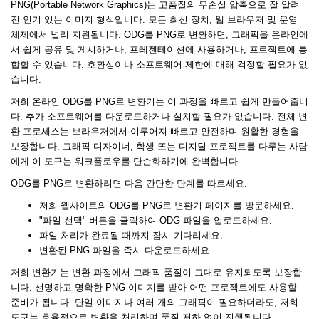
PNG(Portable Network Graphics)는 고품질의 무손실 압축으로 잘 알려
진 인기 있는 이미지 형식입니다. 모든 최신 장치, 웹 브라우저 및 운영
체제에서 널리 지원됩니다. ODG를 PNG로 변환하면, 그래픽을 온라인에
서 쉽게 공유 및 게시하거나, 프레젠테이션에 사용하거나, 프로젝트에 통
합할 수 있습니다. 호환성이나 소프트웨어 제한에 대해 걱정할 필요가 없
습니다.
저희 온라인 ODG를 PNG로 변환기는 이 과정을 빠르고 쉽게 만들어줍니
다. 추가 소프트웨어를 다운로드하거나 설치할 필요가 없습니다. 전체 변
환 프로세스는 브라우저에서 이루어져 빠르고 안전하며 원활한 경험을
보장합니다. 그래픽 디자이너, 학생 또는 디지털 프로젝트를 다루는 사람
에게 이 도구는 워크플로우를 단순화하기에 완벽합니다.
ODG를 PNG로 변환하려면 다음 간단한 단계를 따르세요:
저희 웹사이트의 ODG를 PNG로 변환기 페이지를 방문하세요.
"파일 선택" 버튼을 클릭하여 ODG 파일을 업로드하세요.
파일 처리가 완료될 때까지 잠시 기다리세요.
변환된 PNG 파일을 즉시 다운로드하세요.
저희 변환기는 변환 과정에서 그래픽 품질이 그대로 유지되도록 보장합
니다. 선명하고 명확한 PNG 이미지를 받아 어떤 프로젝트에도 사용할
준비가 됩니다. 단일 이미지나 여러 개의 그래픽이 필요하더라도, 저희
도구는 효율적으로 변환을 처리하며 품질 저하 없이 진행됩니다.