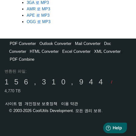
3GA 로 MP3
AMR 로 MP3
APE 로 MP3
OGG 로 MP3
PDF Converter
,
Outlook Converter
,
Mail Converter
,
Doc
Converter
,
HTML Converter
,
Excel Converter
,
XML Converter
,
PDF Combine
변환된 파일:
156,310,944
/
4,770 TB
사이트 맵
개인정보 보호정책
이용 약관
© 2003-2026 CoolUtils Development. 모든 권리 보유.