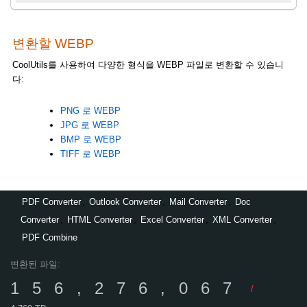
변환할 WEBP
CoolUtils를 사용하여 다양한 형식을 WEBP 파일로 변환할 수 있습니
다:
PNG 로 WEBP
JPG 로 WEBP
BMP 로 WEBP
TIFF 로 WEBP
PDF Converter
,
Outlook Converter
,
Mail Converter
,
Doc
Converter
,
HTML Converter
,
Excel Converter
,
XML Converter
,
PDF Combine
변환된 파일:
156,276,067
/