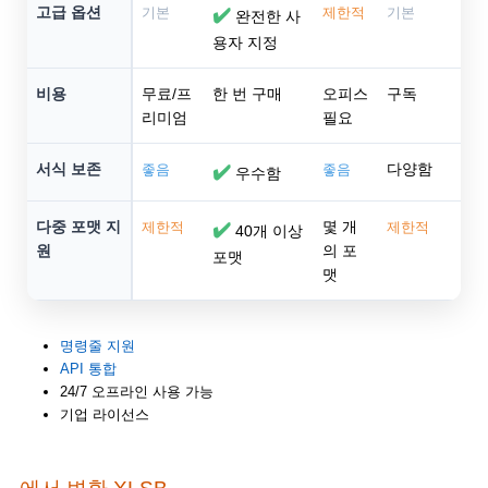
고급 옵션
기본
✔️
제한적
기본
완전한 사
용자 지정
비용
무료/프
한 번 구매
오피스
구독
리미엄
필요
서식 보존
다양함
좋음
✔️
좋음
우수함
다중 포맷 지
몇 개
제한적
✔️
제한적
40개 이상
원
의 포
포맷
맷
명령줄 지원
API 통합
24/7 오프라인 사용 가능
기업 라이선스