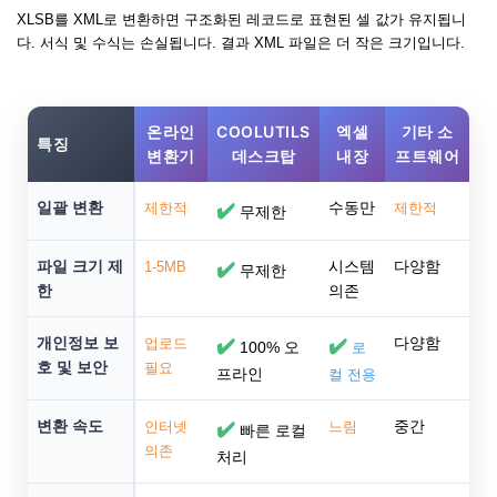
XLSB를 XML로 변환하면 구조화된 레코드로 표현된 셀 값가 유지됩니
다. 서식 및 수식는 손실됩니다. 결과 XML 파일은 더 작은 크기입니다.
온라인
COOLUTILS
엑셀
기타 소
특징
변환기
데스크탑
내장
프트웨어
일괄 변환
수동만
제한적
✔️
제한적
무제한
파일 크기 제
시스템
다양함
1-5MB
✔️
무제한
한
의존
개인정보 보
다양함
업로드
✔️
✔️
100% 오
로
호 및 보안
필요
프라인
컬 전용
변환 속도
중간
인터넷
✔️
느림
빠른 로컬
의존
처리