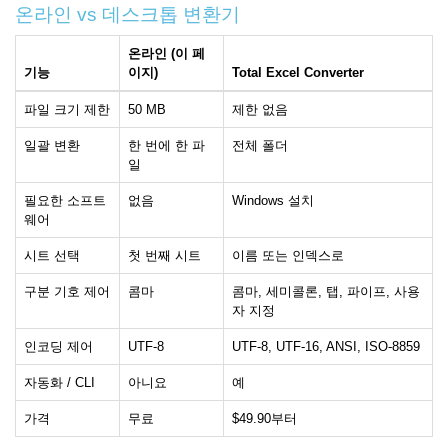
온라인 vs 데스크톱 변환기
온라인 (이 페
기능
이지)
Total Excel Converter
파일 크기 제한
50 MB
제한 없음
일괄 변환
한 번에 한 파
전체 폴더
일
필요한 소프트
없음
Windows 설치
웨어
시트 선택
첫 번째 시트
이름 또는 인덱스로
구분 기호 제어
콤마
콤마, 세미콜론, 탭, 파이프, 사용
자 지정
인코딩 제어
UTF-8
UTF-8, UTF-16, ANSI, ISO-8859
자동화 / CLI
아니요
예
가격
무료
$49.90부터