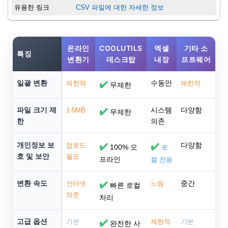
유용한 링크
CSV 파일에 대한 자세한 정보
온라인
COOLUTILS
엑셀
기타 소
특징
변환기
데스크탑
내장
프트웨어
일괄 변환
수동만
제한적
✔️
제한적
무제한
파일 크기 제
시스템
다양함
1-5MB
✔️
무제한
한
의존
개인정보 보
다양함
업로드
✔️
✔️
100% 오
로
호 및 보안
필요
프라인
컬 전용
변환 속도
중간
인터넷
✔️
느림
빠른 로컬
의존
처리
고급 옵션
기본
✔️
제한적
기본
완전한 사