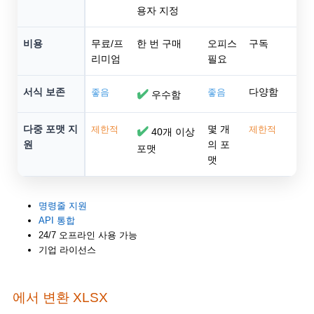
용자 지정
비용
무료/프
한 번 구매
오피스
구독
리미엄
필요
서식 보존
다양함
좋음
✔️
좋음
우수함
다중 포맷 지
몇 개
제한적
✔️
제한적
40개 이상
원
의 포
포맷
맷
명령줄 지원
API 통합
24/7 오프라인 사용 가능
기업 라이선스
에서 변환 XLSX