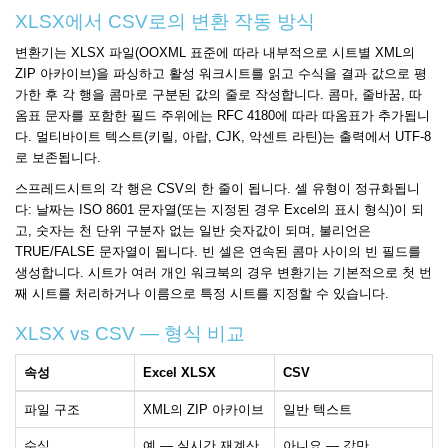
XLSX에서 CSV로의 변환 작동 방식
변환기는 XLSX 파일(OOXML 표준에 따라 내부적으로 시트별 XML의
ZIP 아카이브)을 파싱하고 활성 워크시트를 읽고 수식을 결과 값으로 평
가한 후 각 행을 콤마로 구분된 값의 줄로 작성합니다. 콤마, 줄바꿈, 따
옴표 문자를 포함한 필드 주위에는 RFC 4180에 따라 따옴표가 추가됩니
다. 멀티바이트 텍스트(키릴, 아랍, CJK, 악센트 라틴)는 출력에서 UTF-8
로 보존됩니다.
스프레드시트의 각 행은 CSV의 한 줄이 됩니다. 셀 유형이 정규화됩니
다: 날짜는 ISO 8601 문자열(또는 지정된 경우 Excel의 표시 형식)이 되
고, 숫자는 천 단위 구분자 없는 일반 숫자값이 되며, 불리언은
TRUE/FALSE 문자열이 됩니다. 빈 셀은 연속된 콤마 사이의 빈 필드를
생성합니다. 시트가 여러 개인 워크북의 경우 변환기는 기본적으로 첫 번
째 시트를 처리하거나 이름으로 특정 시트를 지정할 수 있습니다.
XLSX vs CSV — 형식 비교
속성
Excel XLSX
CSV
파일 구조
XML의 ZIP 아카이브
일반 텍스트
수식
예 — 실시간 재계산
아니요 — 값만