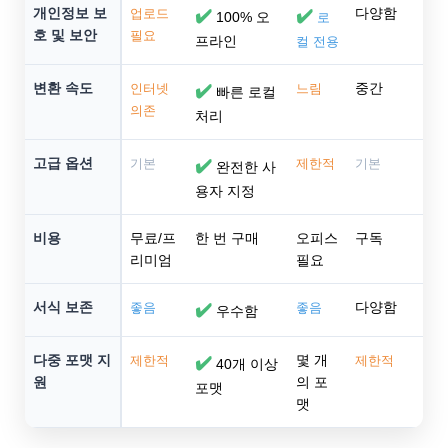
개인정보 보
다양함
업로드
✔️
✔️
100% 오
로
호 및 보안
필요
프라인
컬 전용
변환 속도
중간
인터넷
✔️
느림
빠른 로컬
의존
처리
고급 옵션
기본
✔️
제한적
기본
완전한 사
용자 지정
비용
무료/프
한 번 구매
오피스
구독
리미엄
필요
서식 보존
다양함
좋음
✔️
좋음
우수함
다중 포맷 지
몇 개
제한적
✔️
제한적
40개 이상
원
의 포
포맷
맷