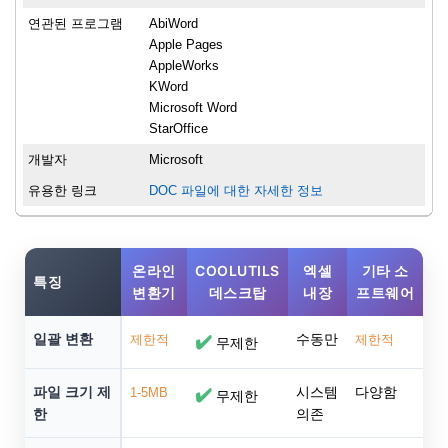
연관된 프로그램
AbiWord
Apple Pages
AppleWorks
KWord
Microsoft Word
StarOffice
개발자
Microsoft
유용한 링크
DOC 파일에 대한 자세한 정보
온라인
COOLUTILS
엑셀
기타 소
특징
변환기
데스크탑
내장
프트웨어
일괄 변환
수동만
제한적
✔️
제한적
무제한
파일 크기 제
시스템
다양함
1-5MB
✔️
무제한
한
의존