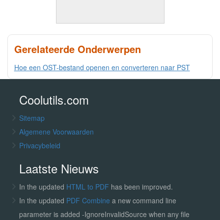
Gerelateerde Onderwerpen
Hoe een OST-bestand openen en converteren naar PST
Coolutils.com
Sitemap
Algemene Voorwaarden
Privacybeleid
Laatste Nieuws
In the updated
HTML to PDF
has been improved.
In the updated
PDF Combine
a new command line
parameter is added -IgnoreInvalidSource when any file