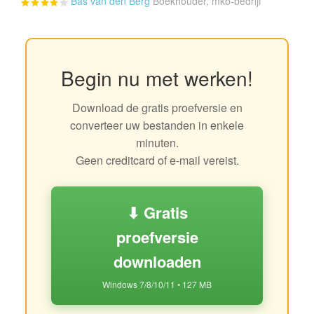
Bas van den Berg
Boekhouder, mkb-bedrijf
Begin nu met werken!
Download de gratis proefversie en
converteer uw bestanden in enkele
minuten.
Geen creditcard of e-mail vereist.
⬇ Gratis
proefversie
downloaden
Windows 7/8/10/11 • 127 MB