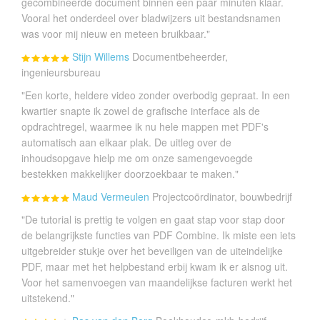
gecombineerde document binnen een paar minuten klaar.
Vooral het onderdeel over bladwijzers uit bestandsnamen
was voor mij nieuw en meteen bruikbaar."
Stijn Willems
Documentbeheerder,
ingenieursbureau
"Een korte, heldere video zonder overbodig gepraat. In een
kwartier snapte ik zowel de grafische interface als de
opdrachtregel, waarmee ik nu hele mappen met PDF's
automatisch aan elkaar plak. De uitleg over de
inhoudsopgave hielp me om onze samengevoegde
bestekken makkelijker doorzoekbaar te maken."
Maud Vermeulen
Projectcoördinator, bouwbedrijf
"De tutorial is prettig te volgen en gaat stap voor stap door
de belangrijkste functies van PDF Combine. Ik miste een iets
uitgebreider stukje over het beveiligen van de uiteindelijke
PDF, maar met het helpbestand erbij kwam ik er alsnog uit.
Voor het samenvoegen van maandelijkse facturen werkt het
uitstekend."