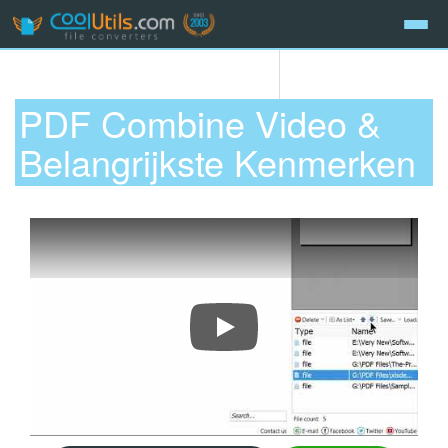
PDF Combine Video &
Belangrijkste Kenmerken
Hoe PDF-bestanden te combineren