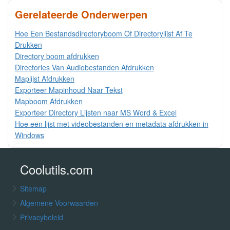
Gerelateerde Onderwerpen
Hoe Een Bestandsdirectoryboom Of Directorylijst Af Te
Drukken
Directory boom afdrukken
Directories Van Audiobestanden Afdrukken
Maplijst Afdrukken
Exporteer Mapinhoud Naar Tekst
Mapboom Afdrukken
Exporteer Directory Lijsten naar MS Word & Excel
Hoe een lijst met videobestanden en metadata afdrukken in
Windows
Coolutils.com
Sitemap
Algemene Voorwaarden
Privacybeleid