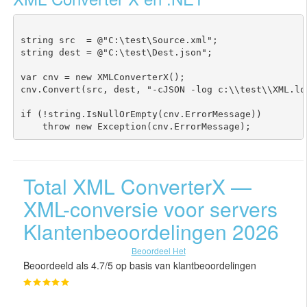
string src  = @"C:\test\Source.xml";

string dest = @"C:\test\Dest.json";

var cnv = new XMLConverterX();

cnv.Convert(src, dest, "-cJSON -log c:\\test\\XML.log
if (!string.IsNullOrEmpty(cnv.ErrorMessage))

Total XML ConverterX —
XML-conversie voor servers
Klantenbeoordelingen 2026
Beoordeel Het
Beoordeeld als 4.7/5 op basis van klantbeoordelingen