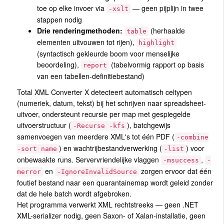
toe op elke invoer via
— geen pijplijn in twee
-xslt
stappen nodig
Drie renderingmethoden:
(herhaalde
table
elementen uitvouwen tot rijen),
highlight
(syntactisch gekleurde boom voor menselijke
beoordeling),
(tabelvormig rapport op basis
report
van een tabellen-definitiebestand)
Total XML Converter X detecteert automatisch celtypen
(numeriek, datum, tekst) bij het schrijven naar spreadsheet-
uitvoer, ondersteunt recursie per map met gespiegelde
uitvoerstructuur (
), batchgewijs
-Recurse -kfs
samenvoegen van meerdere XML's tot één PDF (
-combine
) en wachtrijbestandverwerking (
) voor
-sort name
-list
onbewaakte runs. Servervriendelijke vlaggen
,
-msuccess
-
en
zorgen ervoor dat één
merror
-IgnoreInvalidSource
foutief bestand naar een quarantainemap wordt geleid zonder
dat de hele batch wordt afgebroken.
Het programma verwerkt XML rechtstreeks — geen .NET
XML-serializer nodig, geen Saxon- of Xalan-installatie, geen