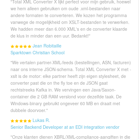
"Total XML Converter X lijkt perfect voor mijn gebruik, hoewel
we hem alleen gebruiken om oude .xml-bestanden naar
andere formaten te converteren. We kozen het programma
vanwege de mogelijkheid om XSLT-bestanden te verwerken.
We hadden meer dan 6.000 XML's en de converter klaarde
de klus in minder dan een uur. Bedankt!"
Jean Robitaille
Sparktown Christian School
"We vertalen partner-XML-feeds (bestellingen, ASN, facturen)
naar ons interne JSON-schema. Total XML Converter X met -
xslt is de motor: elke partner heeft zijn eigen stylesheet, de
converter past die on the fly toe en de JSON gaat
rechtstreeks Kafka in. We vervingen een Java/Saxon-
container die 2 GB RAM verslond voor dezelfde taak. De
Windows-binary gebruikt ongeveer 60 MB en draait met
dubbele doorvoer."
Lukas R.
Senior Backend Developer at an EDI integration vendor
"Onze klanten dienen XBRL/XML-compliance-aangiften in die