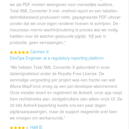
we als PDF moeten weergeven voor menselijke auditors.
Total XML Converter X met -method report en een tabellen-
definitiebestand produceert nette, gepagineerde PDF-uitvoer
zonder dat we onze eigen renderer hoeven te schrijven. De -
msuccess/-merror-wachtrijroutering is precies wat we nodig
hadden voor de watcher-gestuurde pijplijn. Vijf jaar in
productie, geen verrassingen."
Carmen V.
DevOps Engineer at a regulatory-reporting platform
"We hebben Total XML Converter X gebundeld in onze
datamigratietool onder de Royalty-Free License. De
eenmalige vergoeding per project was een fractie van wat
Altova MapForce vroeg op een per-developer-abonnement.
Onze installer levert en registreert de ActiveX, onze app roept
hem rechtstreeks aan, eindgebruikers zien alleen onze UI. De
32-bits ActiveX-beperking kostte ons een paar dagen
pijplijnaanpassingen, maar de support reageerde snel toen
we vroegen om workarounds."
Halil B.