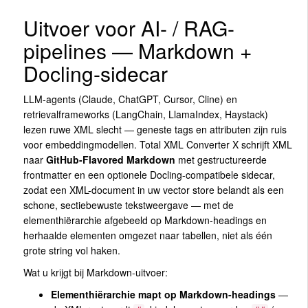
Uitvoer voor AI- / RAG-
pipelines — Markdown +
Docling-sidecar
LLM-agents (Claude, ChatGPT, Cursor, Cline) en
retrievalframeworks (LangChain, LlamaIndex, Haystack)
lezen ruwe XML slecht — geneste tags en attributen zijn ruis
voor embeddingmodellen. Total XML Converter X schrijft XML
naar
GitHub-Flavored Markdown
met gestructureerde
frontmatter en een optionele Docling-compatibele sidecar,
zodat een XML-document in uw vector store belandt als een
schone, sectiebewuste tekstweergave — met de
elementhiërarchie afgebeeld op Markdown-headings en
herhaalde elementen omgezet naar tabellen, niet als één
grote string vol haken.
Wat u krijgt bij Markdown-uitvoer:
Elementhiërarchie mapt op Markdown-headings
—