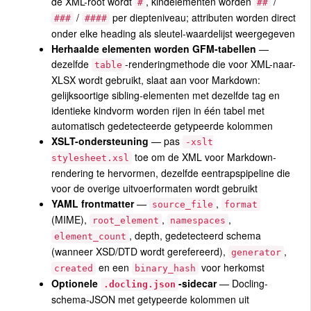
de XML-root wordt
, kindelementen worden
/
#
##
/
per diepteniveau; attributen worden direct
###
####
onder elke heading als sleutel-waardelijst weergegeven
Herhaalde elementen worden GFM-tabellen
—
dezelfde
-renderingmethode die voor XML-naar-
table
XLSX wordt gebruikt, slaat aan voor Markdown:
gelijksoortige sibling-elementen met dezelfde tag en
identieke kindvorm worden rijen in één tabel met
automatisch gedetecteerde getypeerde kolommen
XSLT-ondersteuning
— pas
-xslt
toe om de XML voor Markdown-
stylesheet.xsl
rendering te hervormen, dezelfde eentrapspipeline die
voor de overige uitvoerformaten wordt gebruikt
YAML frontmatter
—
,
source_file
format
(MIME),
,
,
root_element
namespaces
, depth, gedetecteerd schema
element_count
(wanneer XSD/DTD wordt gerefereerd),
,
generator
en een
voor herkomst
created
binary_hash
Optionele
-sidecar
— Docling-
.docling.json
schema-JSON met getypeerde kolommen uit