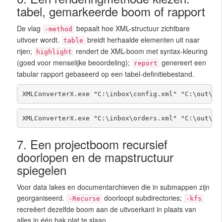
tabel, gemarkeerde boom of rapport
De vlag
bepaalt hoe XML-structuur zichtbare
-method
uitvoer wordt.
breidt herhaalde elementen uit naar
table
rijen;
rendert de XML-boom met syntax-kleuring
highlight
(goed voor menselijke beoordeling);
genereert een
report
tabular rapport gebaseerd op een tabel-definitiebestand.
XMLConverterX.exe "C:\inbox\config.xml" "C:\out\co
XMLConverterX.exe "C:\inbox\orders.xml" "C:\out\or
7. Een projectboom recursief
doorlopen en de mapstructuur
spiegelen
Voor data lakes en documentarchieven die in submappen zijn
georganiseerd.
doorloopt subdirectories;
-Recurse
-kfs
recreëert dezelfde boom aan de uitvoerkant in plaats van
alles in één bak plat te slaan.