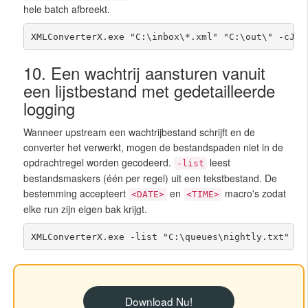
hele batch afbreekt.
XMLConverterX.exe "C:\inbox\*.xml" "C:\out\" -cJSO
10. Een wachtrij aansturen vanuit
een lijstbestand met gedetailleerde
logging
Wanneer upstream een wachtrijbestand schrijft en de
converter het verwerkt, mogen de bestandspaden niet in de
opdrachtregel worden gecodeerd.
leest
-list
bestandsmaskers (één per regel) uit een tekstbestand. De
bestemming accepteert
en
macro's zodat
<DATE>
<TIME>
elke run zijn eigen bak krijgt.
XMLConverterX.exe -list "C:\queues\nightly.txt" "C
Download Nu!