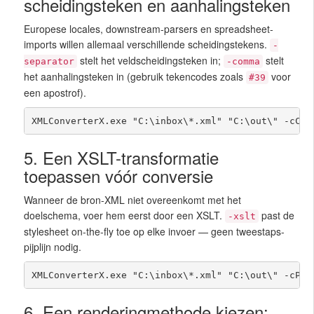
scheidingsteken en aanhalingsteken
Europese locales, downstream-parsers en spreadsheet-
imports willen allemaal verschillende scheidingstekens.
-
stelt het veldscheidingsteken in;
stelt
separator
-comma
het aanhalingsteken in (gebruik tekencodes zoals
voor
#39
een apostrof).
XMLConverterX.exe "C:\inbox\*.xml" "C:\out\" -cCSV
5. Een XSLT-transformatie
toepassen vóór conversie
Wanneer de bron-XML niet overeenkomt met het
doelschema, voer hem eerst door een XSLT.
past de
-xslt
stylesheet on-the-fly toe op elke invoer — geen tweestaps-
pijplijn nodig.
XMLConverterX.exe "C:\inbox\*.xml" "C:\out\" -cPDF
6. Een renderingmethode kiezen: