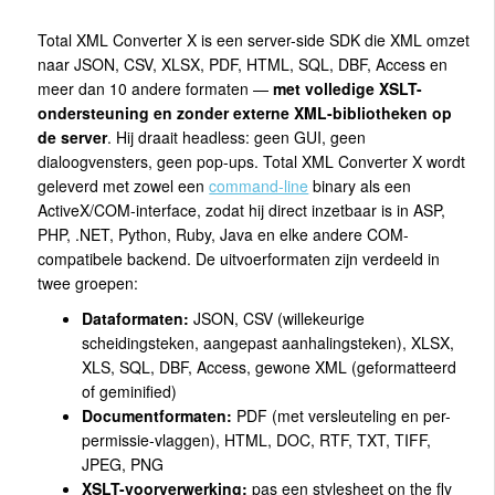
Total XML Converter X is een server-side SDK die XML omzet
naar JSON, CSV, XLSX, PDF, HTML, SQL, DBF, Access en
meer dan 10 andere formaten —
met volledige XSLT-
ondersteuning en zonder externe XML-bibliotheken op
de server
. Hij draait headless: geen GUI, geen
dialoogvensters, geen pop-ups. Total XML Converter X wordt
geleverd met zowel een
command-line
binary als een
ActiveX/COM-interface, zodat hij direct inzetbaar is in ASP,
PHP, .NET, Python, Ruby, Java en elke andere COM-
compatibele backend. De uitvoerformaten zijn verdeeld in
twee groepen:
Dataformaten:
JSON, CSV (willekeurige
scheidingsteken, aangepast aanhalingsteken), XLSX,
XLS, SQL, DBF, Access, gewone XML (geformatteerd
of geminified)
Documentformaten:
PDF (met versleuteling en per-
permissie-vlaggen), HTML, DOC, RTF, TXT, TIFF,
JPEG, PNG
XSLT-voorverwerking:
pas een stylesheet on the fly