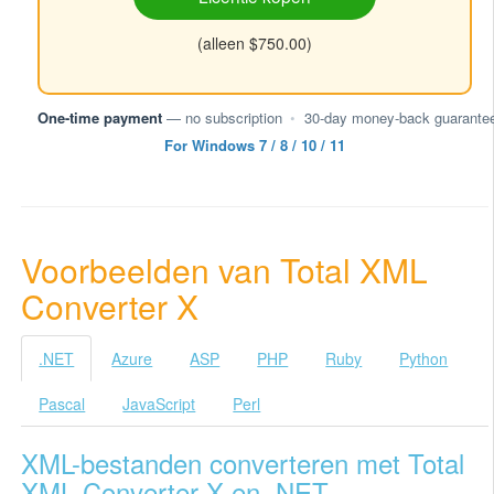
(alleen $750.00)
One-time payment
— no subscription
•
30-day money-back guarante
For Windows 7 / 8 / 10 / 11
Voorbeelden van Total XML
Converter X
.NET
Azure
ASP
PHP
Ruby
Python
Pascal
JavaScript
Perl
XML-bestanden converteren met Total
XML Converter X en .NET