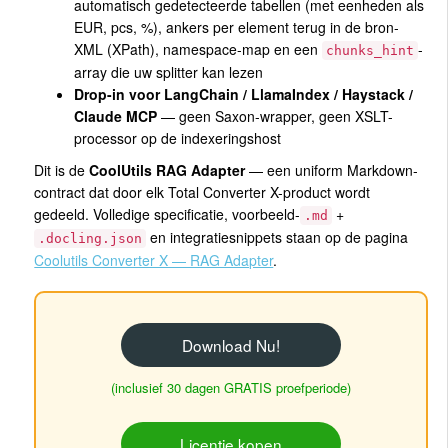
automatisch gedetecteerde tabellen (met eenheden als
EUR, pcs, %), ankers per element terug in de bron-
XML (XPath), namespace-map en een
-
chunks_hint
array die uw splitter kan lezen
Drop-in voor LangChain / LlamaIndex / Haystack /
Claude MCP
— geen Saxon-wrapper, geen XSLT-
processor op de indexeringshost
Dit is de
CoolUtils RAG Adapter
— een uniform Markdown-
contract dat door elk Total Converter X-product wordt
gedeeld. Volledige specificatie, voorbeeld-
+
.md
en integratiesnippets staan op de pagina
.docling.json
Coolutils Converter X — RAG Adapter
.
Download Nu!
(inclusief 30 dagen GRATIS proefperiode)
Licentie kopen