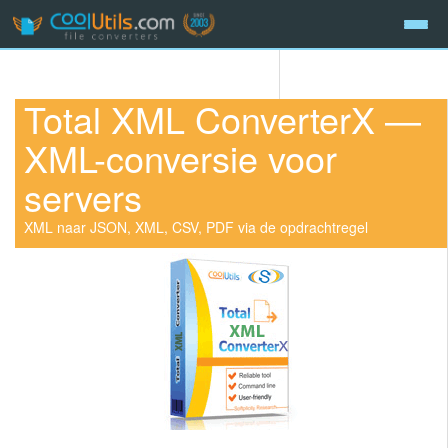
Total XML ConverterX —
XML-conversie voor
servers
XML naar JSON, XML, CSV, PDF via de opdrachtregel