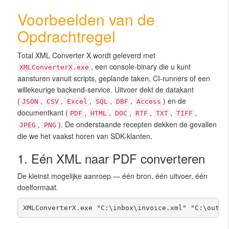
Voorbeelden van de
Opdrachtregel
Total XML Converter X wordt geleverd met
, een console-binary die u kunt
XMLConverterX.exe
aansturen vanuit scripts, geplande taken, CI-runners of een
willekeurige backend-service. Uitvoer dekt de datakant
(
,
,
,
,
,
) en de
JSON
CSV
Excel
SQL
DBF
Access
documentkant (
,
,
,
,
,
,
PDF
HTML
DOC
RTF
TXT
TIFF
,
). De onderstaande recepten dekken de gevallen
JPEG
PNG
die we het vaakst horen van SDK-klanten.
1. Eén XML naar PDF converteren
De kleinst mogelijke aanroep — één bron, één uitvoer, één
doelformaat.
XMLConverterX.exe "C:\inbox\invoice.xml" "C:\out\i