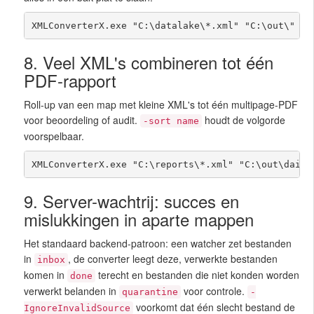
XMLConverterX.exe "C:\datalake\*.xml" "C:\out\" -c
8. Veel XML's combineren tot één
PDF-rapport
Roll-up van een map met kleine XML's tot één multipage-PDF
voor beoordeling of audit.
houdt de volgorde
-sort name
voorspelbaar.
XMLConverterX.exe "C:\reports\*.xml" "C:\out\daily
9. Server-wachtrij: succes en
mislukkingen in aparte mappen
Het standaard backend-patroon: een watcher zet bestanden
in
, de converter leegt deze, verwerkte bestanden
inbox
komen in
terecht en bestanden die niet konden worden
done
verwerkt belanden in
voor controle.
quarantine
-
voorkomt dat één slecht bestand de
IgnoreInvalidSource