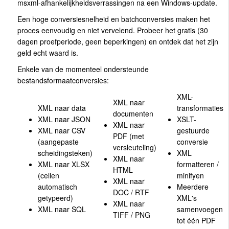
msxml-afhankelijkheidsverrassingen na een Windows-update.
Een hoge conversiesnelheid en batchconversies maken het
proces eenvoudig en niet vervelend. Probeer het gratis (30
dagen proefperiode, geen beperkingen) en ontdek dat het zijn
geld echt waard is.
Enkele van de momenteel ondersteunde
bestandsformaatconversies:
XML-
XML naar
XML naar data
transformaties
documenten
XML naar JSON
XSLT-
XML naar
XML naar CSV
gestuurde
PDF (met
(aangepaste
conversie
versleuteling)
scheidingsteken)
XML
XML naar
XML naar XLSX
formatteren /
HTML
(cellen
minifyen
XML naar
automatisch
Meerdere
DOC / RTF
getypeerd)
XML's
XML naar
XML naar SQL
samenvoegen
TIFF / PNG
tot één PDF