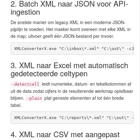
2. Batch XML naar JSON voor API-
ingestion
De snelste manier om legacy-XML in een moderne JSON-
pijplijn te voeden. Het masker komt overeen met elke XML in
de map; uitvoer geeft één JSON-bestand per invoer.
XMLConverterX.exe "C:\inbox\*.xml" "C:\out\" -cJSO
3. XML naar Excel met automatisch
gedetecteerde celtypen
leidt numerieke, datum- en tekstkolommen af
-detectcell
uit de data zodat cijfers in de resulterende werkmap optelbaar
blijven.
plat geneste elementen af tot één brede
-plain
tabel.
XMLConverterX.exe "C:\reports\*.xml" "C:\out\" -cE
4. XML naar CSV met aangepast