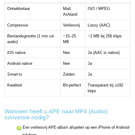
Ontwikkelaar
Matt
ISO / MPEG
Ashland
Compressie
Verliesvrij
Lossy (AAC)
Bestandsgrootte (1 min cd-
~15–25
~2 MB bij 256 kbps
audio)
MB
iOS native
Nee
Ja (AAC is native)
Android native
Nee
Ja
Smart-tv
Zelden
Ja
Kwaliteit
Bit-perfect
Transparant bij ≥192
kbps
Wanneer heeft u APE naar MP4 (Audio)
conversie nodig?
Een verliesvrij APE-album afspelen op een iPhone of Android-
telefoon