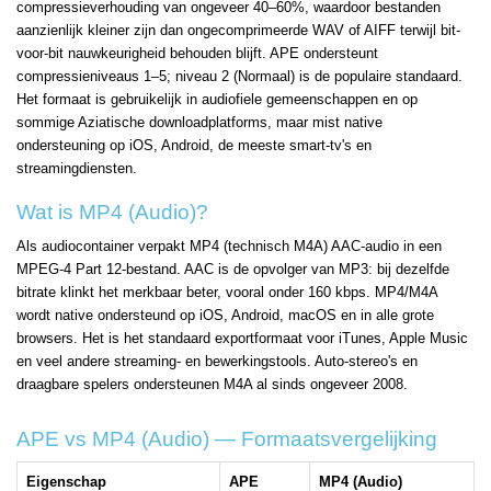
compressieverhouding van ongeveer 40–60%, waardoor bestanden
aanzienlijk kleiner zijn dan ongecomprimeerde WAV of AIFF terwijl bit-
voor-bit nauwkeurigheid behouden blijft. APE ondersteunt
compressieniveaus 1–5; niveau 2 (Normaal) is de populaire standaard.
Het formaat is gebruikelijk in audiofiele gemeenschappen en op
sommige Aziatische downloadplatforms, maar mist native
ondersteuning op iOS, Android, de meeste smart-tv's en
streamingdiensten.
Wat is MP4 (Audio)?
Als audiocontainer verpakt MP4 (technisch M4A) AAC-audio in een
MPEG-4 Part 12-bestand. AAC is de opvolger van MP3: bij dezelfde
bitrate klinkt het merkbaar beter, vooral onder 160 kbps. MP4/M4A
wordt native ondersteund op iOS, Android, macOS en in alle grote
browsers. Het is het standaard exportformaat voor iTunes, Apple Music
en veel andere streaming- en bewerkingstools. Auto-stereo's en
draagbare spelers ondersteunen M4A al sinds ongeveer 2008.
APE vs MP4 (Audio) — Formaatsvergelijking
Eigenschap
APE
MP4 (Audio)