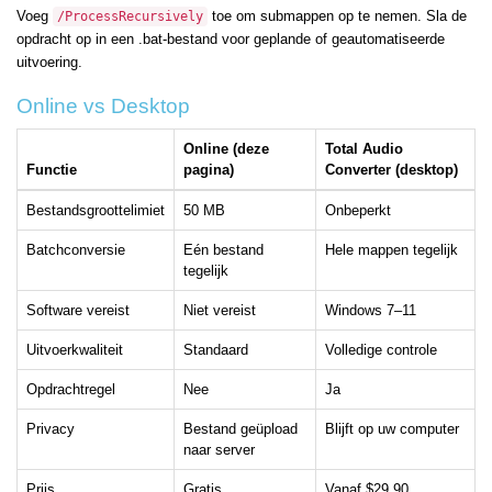
Voeg
toe om submappen op te nemen. Sla de
/ProcessRecursively
opdracht op in een .bat-bestand voor geplande of geautomatiseerde
uitvoering.
Online vs Desktop
Online (deze
Total Audio
Functie
pagina)
Converter (desktop)
Bestandsgroottelimiet
50 MB
Onbeperkt
Batchconversie
Eén bestand
Hele mappen tegelijk
tegelijk
Software vereist
Niet vereist
Windows 7–11
Uitvoerkwaliteit
Standaard
Volledige controle
Opdrachtregel
Nee
Ja
Privacy
Bestand geüpload
Blijft op uw computer
naar server
Prijs
Gratis
Vanaf $29,90