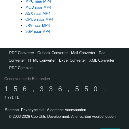
MPC naar MP4
MOD naar MP4
ASX naar MP4
OPUS naar MP4
LRV naar MP4
3GP naar MP4
PDF Converter
,
Outlook Converter
,
Mail Converter
,
Doc
Converter
,
HTML Converter
,
Excel Converter
,
XML Converter
,
PDF Combine
Geconverteerde Bestanden:
156,336,550
/
4,771 TB
Sitemap
Privacybeleid
Algemene Voorwaarden
© 2003-2026 CoolUtils Development. Alle rechten voorbehouden.