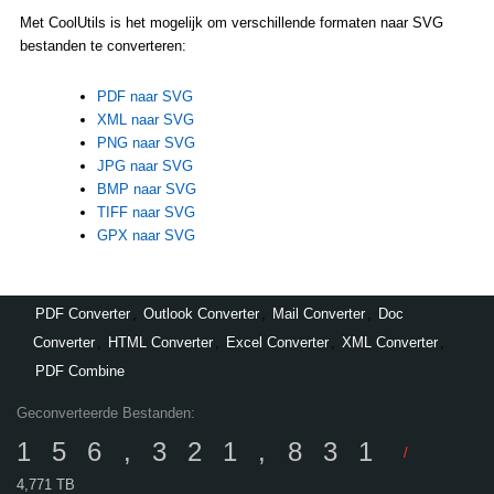
Met CoolUtils is het mogelijk om verschillende formaten naar SVG
bestanden te converteren:
PDF naar SVG
XML naar SVG
PNG naar SVG
JPG naar SVG
BMP naar SVG
TIFF naar SVG
GPX naar SVG
PDF Converter
,
Outlook Converter
,
Mail Converter
,
Doc
Converter
,
HTML Converter
,
Excel Converter
,
XML Converter
,
PDF Combine
Geconverteerde Bestanden:
156,321,831
/
4,771 TB