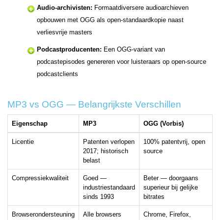
Audio-archivisten:
Formaatdiversere audioarchieven
opbouwen met OGG als open-standaardkopie naast
verliesvrije masters
Podcastproducenten:
Een OGG-variant van
podcastepisodes genereren voor luisteraars op open-source
podcastclients
MP3 vs OGG — Belangrijkste Verschillen
Eigenschap
MP3
OGG (Vorbis)
Licentie
Patenten verlopen
100% patentvrij, open
2017; historisch
source
belast
Compressiekwaliteit
Goed —
Beter — doorgaans
industriestandaard
superieur bij gelijke
sinds 1993
bitrates
Browserondersteuning
Alle browsers
Chrome, Firefox,