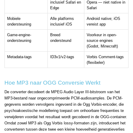
inclusief Safari en
Opera — niet native in
Edge
Safari
Mobiele
Alle platforms
Android native; iOS
ondersteuning
inclusief iOS
vereist app
Game-engine-
Breed
Voorkeur in open-
ondersteuning
ondersteund
source engines
(Godot, Minecraft)
Metadata-tags
ID3v1/v2-tags
Vorbis Comment-tags
(flexibeler)
Hoe MP3 naar OGG Conversie Werkt
De converter decodeert de MPEG Audio Layer III-bitstroom van het
MP3-bestand naar ongecomprimeerde PCM-audiosamples. De PCM-
gegevens worden vervolgens ingevoerd in de Ogg Vorbis-encoder, die
psychoakoestische modellering toepast om onhoorbare frequenties te
verwijderen voordat het resultaat wordt gecodeerd in de OGG-container.
Omdat zowel MP3 als Ogg Vorbis lossy-formaten zijn, introduceert het
converteren tussen deze twee een kleine hoeveelheid generatieverlies