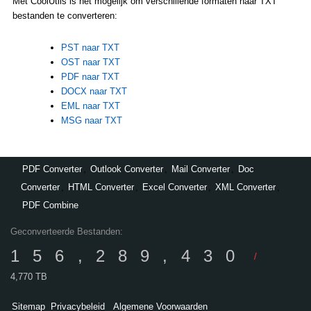
Met CoolUtils is het mogelijk om verschillende formaten naar TXT
bestanden te converteren:
PST naar TXT
OST naar TXT
PDF naar TXT
DOCX naar TXT
EML naar TXT
MSG naar TXT
PDF Converter
,
Outlook Converter
,
Mail Converter
,
Doc
Converter
,
HTML Converter
,
Excel Converter
,
XML Converter
,
PDF Combine
Geconverteerde Bestanden:
156,289,430
/
4,770 TB
Sitemap
Privacybeleid
Algemene Voorwaarden