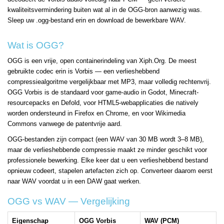
kwaliteitsvermindering buiten wat al in de OGG-bron aanwezig was.
Sleep uw .ogg-bestand erin en download de bewerkbare WAV.
Wat is OGG?
OGG is een vrije, open containerindeling van Xiph.Org. De meest
gebruikte codec erin is Vorbis — een verlieshebbend
compressiealgoritme vergelijkbaar met MP3, maar volledig rechtenvrij.
OGG Vorbis is de standaard voor game-audio in Godot, Minecraft-
resourcepacks en Defold, voor HTML5-webapplicaties die natively
worden ondersteund in Firefox en Chrome, en voor Wikimedia
Commons vanwege de patentvrije aard.
OGG-bestanden zijn compact (een WAV van 30 MB wordt 3–8 MB),
maar de verlieshebbende compressie maakt ze minder geschikt voor
professionele bewerking. Elke keer dat u een verlieshebbend bestand
opnieuw codeert, stapelen artefacten zich op. Converteer daarom eerst
naar WAV voordat u in een DAW gaat werken.
OGG vs WAV — Vergelijking
Eigenschap
OGG Vorbis
WAV (PCM)