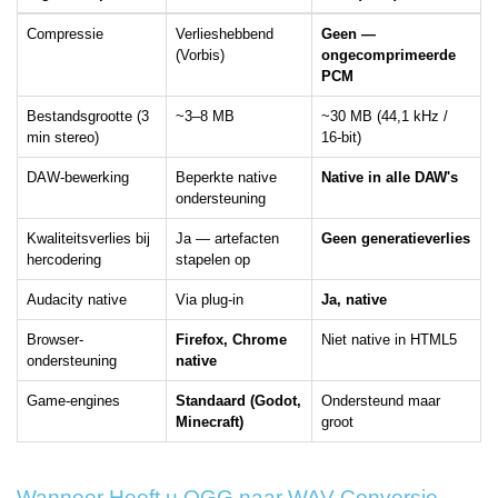
Compressie
Verlieshebbend
Geen —
(Vorbis)
ongecomprimeerde
PCM
Bestandsgrootte (3
~3–8 MB
~30 MB (44,1 kHz /
min stereo)
16-bit)
DAW-bewerking
Beperkte native
Native in alle DAW's
ondersteuning
Kwaliteitsverlies bij
Ja — artefacten
Geen generatieverlies
hercodering
stapelen op
Audacity native
Via plug-in
Ja, native
Browser-
Firefox, Chrome
Niet native in HTML5
ondersteuning
native
Game-engines
Standaard (Godot,
Ondersteund maar
Minecraft)
groot
Wanneer Heeft u OGG naar WAV Conversie