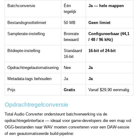
Batchconversie
Één
Ja — hele mappen
tegelijk
Bestandsgroottelimiet
50 MB
Geen limiet
Samplerate-instelling
Bronrate
Configureerbaar (44,1
bewaard
/ 48 / 96 kHz)
Bitdiepte-instelling
Standaard
16-bit of 24-bit
16-bit
Opdrachtregelautomatisering
Nee
Ja
Metadata-tags behouden
Ja
Ja
Prijs
Gratis
Vanaf $29,90 eenmalig
Opdrachtregelconversie
Total Audio Converter ondersteunt batchverwerking via de
opdrachtregelinterface — ideaal voor game-developers die een map vol
OGG-bestanden naar WAV moeten converteren voor een DAW-sessie
of een geautomatiseerde build-pipeline: