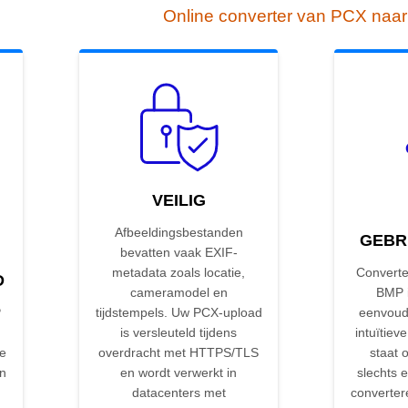
Online converter van PCX naa
VEILIG
Afbeeldingsbestanden
GEBR
bevatten vaak EXIF-
metadata zoals locatie,
Converte
D
cameramodel en
BMP i
P
tijdstempels. Uw PCX-upload
eenvoud
is versleuteld tijdens
intuïtieve
de
overdracht met HTTPS/TLS
staat 
on
en wordt verwerkt in
slechts e
datacenters met
converter