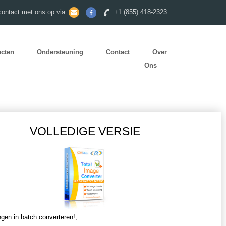
ontact met ons op via
+1 (855) 418-2323
ucten
Ondersteuning
Contact
Over
Ons
VOLLEDIGE VERSIE
ngen in batch converteren!;