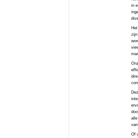
in 
ing
div
Het
zij
wor
vie
mani
Onz
effi
dir
con
Dez
inte
erv
doo
all
van
Of 