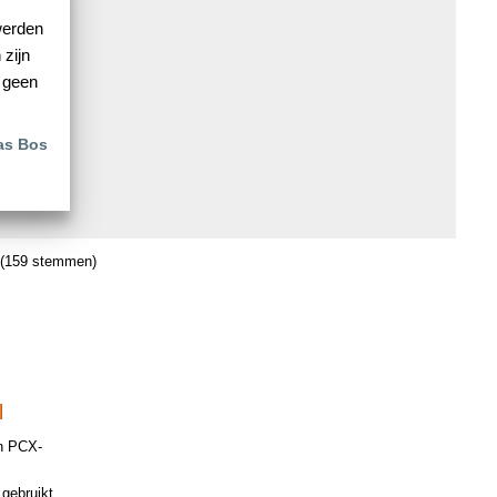
werden
zijn
t geen
as Bos
(159 stemmen)
l
an PCX-
 gebruikt