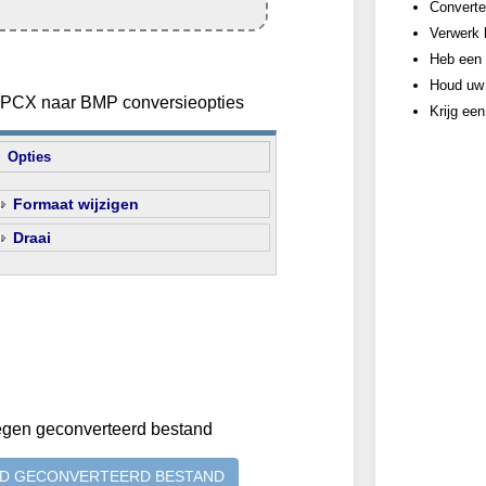
Converte
Verwerk 
Heb een 
Houd uw 
n PCX naar BMP conversieopties
Krijg ee
Opties
Formaat wijzigen
Draai
egen geconverteerd bestand
D GECONVERTEERD BESTAND