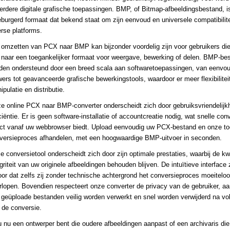
eerdere digitale grafische toepassingen. BMP, of Bitmap-afbeeldingsbestand, 
eburgerd formaat dat bekend staat om zijn eenvoud en universele compatibilite
erse platforms.
 omzetten van PCX naar BMP kan bijzonder voordelig zijn voor gebruikers di
n naar een toegankelijker formaat voor weergave, bewerking of delen. BMP-be
den ondersteund door een breed scala aan softwaretoepassingen, van eenvou
wers tot geavanceerde grafische bewerkingstools, waardoor er meer flexibiliteit
pulatie en distributie.
e online PCX naar BMP-converter onderscheidt zich door gebruiksvriendelijk
ciëntie. Er is geen software-installatie of accountcreatie nodig, wat snelle con
ect vanaf uw webbrowser biedt. Upload eenvoudig uw PCX-bestand en onze too
versieproces afhandelen, met een hoogwaardige BMP-uitvoer in seconden.
e conversietool onderscheidt zich door zijn optimale prestaties, waarbij de kwa
griteit van uw originele afbeeldingen behouden blijven. De intuïtieve interface 
oor dat zelfs zij zonder technische achtergrond het conversieproces moeitelo
rlopen. Bovendien respecteert onze converter de privacy van de gebruiker, a
e geüploade bestanden veilig worden verwerkt en snel worden verwijderd na vol
 de conversie.
u nu een ontwerper bent die oudere afbeeldingen aanpast of een archivaris die 