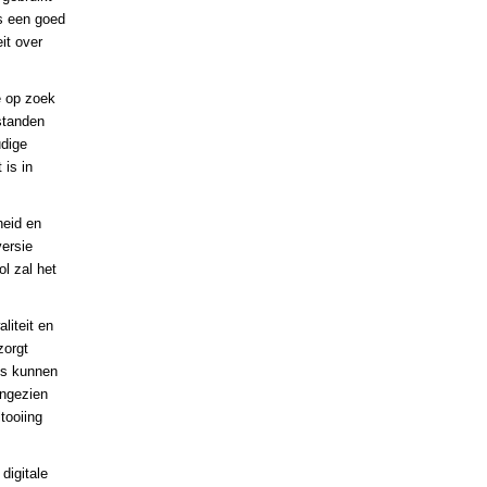
is een goed
it over
e op zoek
standen
dige
 is in
heid en
versie
l zal het
liteit en
zorgt
os kunnen
angezien
tooiing
digitale