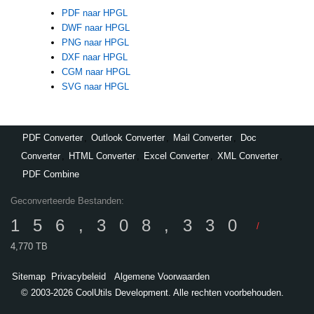
PDF naar HPGL
DWF naar HPGL
PNG naar HPGL
DXF naar HPGL
CGM naar HPGL
SVG naar HPGL
PDF Converter
,
Outlook Converter
,
Mail Converter
,
Doc
Converter
,
HTML Converter
,
Excel Converter
,
XML Converter
,
PDF Combine
Geconverteerde Bestanden:
156,308,330
/
4,770 TB
Sitemap
Privacybeleid
Algemene Voorwaarden
© 2003-2026 CoolUtils Development. Alle rechten voorbehouden.