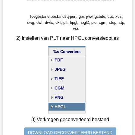
Toegestane bestandstypen: gbr, jww, gcode, cut, xcs,
dwg, dwf, dwfx, dxf, plt, hpgl, hpgl2, plo, cgm, step, stp,
vsd
2) Instellen van PLT naar HPGL conversieopties
%s Converters
PDF
JPEG
TIFF
CGM
PNG
HPGL
3) Verkregen geconverteerd bestand
DOWNLOAD GECONVERTEERD BESTAND