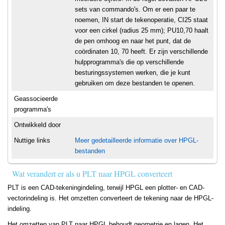
sets van commando's. Om er een paar te
noemen, IN start de tekenoperatie, CI25 staat
voor een cirkel (radius 25 mm); PU10,70 haalt
de pen omhoog en naar het punt, dat de
coördinaten 10, 70 heeft. Er zijn verschillende
hulpprogramma's die op verschillende
besturingssystemen werken, die je kunt
gebruiken om deze bestanden te openen.
Geassocieerde
programma's
Ontwikkeld door
Nuttige links
Meer gedetailleerde informatie over HPGL-
bestanden
Wat verandert er als u PLT naar HPGL converteert
PLT is een CAD-tekeningindeling, terwijl HPGL een plotter- en CAD-
vectorindeling is. Het omzetten converteert de tekening naar de HPGL-
indeling.
Het omzetten van PLT naar HPGL behoudt geometrie en lagen. Het