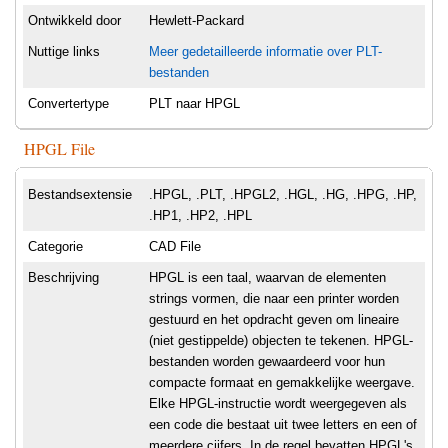
Ontwikkeld door
Hewlett-Packard
Nuttige links
Meer gedetailleerde informatie over PLT-
bestanden
Convertertype
PLT naar HPGL
HPGL File
Bestandsextensie
.HPGL, .PLT, .HPGL2, .HGL, .HG, .HPG, .HP,
.HP1, .HP2, .HPL
Categorie
CAD File
Beschrijving
HPGL is een taal, waarvan de elementen
strings vormen, die naar een printer worden
gestuurd en het opdracht geven om lineaire
(niet gestippelde) objecten te tekenen. HPGL-
bestanden worden gewaardeerd voor hun
compacte formaat en gemakkelijke weergave.
Elke HPGL-instructie wordt weergegeven als
een code die bestaat uit twee letters en een of
meerdere cijfers. In de regel bevatten HPGL's