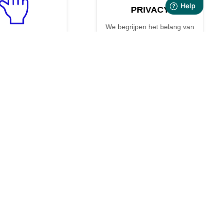
PRIVACY
We begrijpen het belang van
privacy, daarom hebben we
een uitgebreide
privacyverklaring ontwikkeld
waarin staat hoe we uw
UIKSGEMAK
bestanden en persoonlijke
K1 files has never
informatie behandelen.
imple. Our intuitive
Converteer uw %s-
e lets you preview
bestanden veilig - u kunt ons
 just a few clicks.
privacybeleid hier lezen.
hier
.
n:
nverter
,
XML Converter
,
PDF