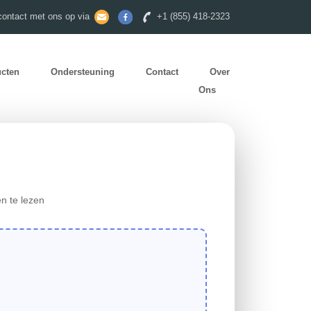
ontact met ons op via
+1 (855) 418-2323
ucten
Ondersteuning
Contact
Over
Ons
n te lezen