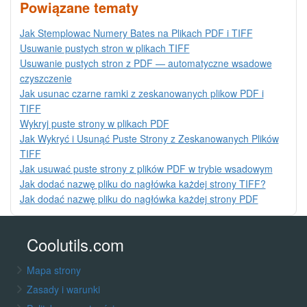
Powiązane tematy
Jak Stemplowac Numery Bates na Plikach PDF i TIFF
Usuwanie pustych stron w plikach TIFF
Usuwanie pustych stron z PDF — automatyczne wsadowe
czyszczenie
Jak usunac czarne ramki z zeskanowanych plikow PDF i
TIFF
Wykryj puste strony w plikach PDF
Jak Wykryć i Usunąć Puste Strony z Zeskanowanych Plików
TIFF
Jak usuwać puste strony z plików PDF w trybie wsadowym
Jak dodać nazwę pliku do nagłówka każdej strony TIFF?
Jak dodać nazwę pliku do nagłówka każdej strony PDF
Coolutils.com
Mapa strony
Zasady i warunki