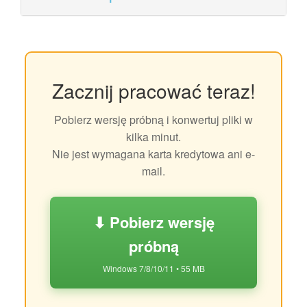
Zacznij pracować teraz!
Pobierz wersję próbną i konwertuj pliki w
kilka minut.
Nie jest wymagana karta kredytowa ani e-
mail.
⬇ Pobierz wersję
próbną
Windows 7/8/10/11 • 55 MB