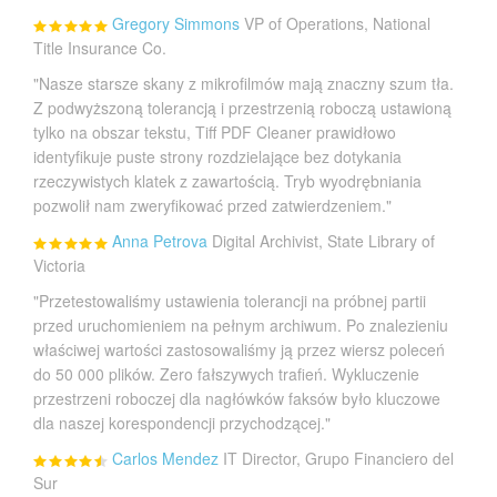
Gregory Simmons
VP of Operations, National
Title Insurance Co.
"Nasze starsze skany z mikrofilmów mają znaczny szum tła.
Z podwyższoną tolerancją i przestrzenią roboczą ustawioną
tylko na obszar tekstu, Tiff PDF Cleaner prawidłowo
identyfikuje puste strony rozdzielające bez dotykania
rzeczywistych klatek z zawartością. Tryb wyodrębniania
pozwolił nam zweryfikować przed zatwierdzeniem."
Anna Petrova
Digital Archivist, State Library of
Victoria
"Przetestowaliśmy ustawienia tolerancji na próbnej partii
przed uruchomieniem na pełnym archiwum. Po znalezieniu
właściwej wartości zastosowaliśmy ją przez wiersz poleceń
do 50 000 plików. Zero fałszywych trafień. Wykluczenie
przestrzeni roboczej dla nagłówków faksów było kluczowe
dla naszej korespondencji przychodzącej."
Carlos Mendez
IT Director, Grupo Financiero del
Sur