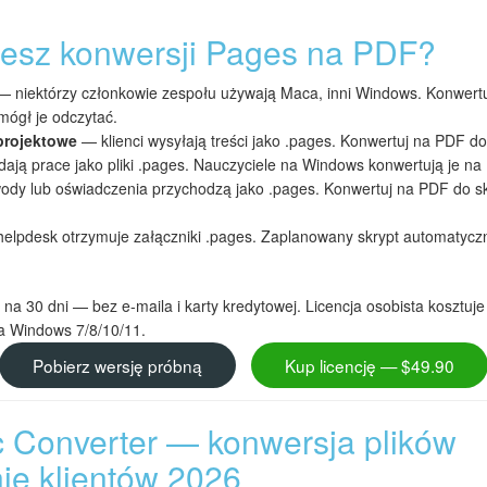
jesz konwersji Pages na PDF?
 niektórzy członkowie zespołu używają Maca, inni Windows. Konwertuj
ógł je odczytać.
projektowe
— klienci wysyłają treści jako .pages. Konwertuj na PDF do 
ją prace jako pliki .pages. Nauczyciele na Windows konwertują je na 
dy lub oświadczenia przychodzą jako .pages. Konwertuj na PDF do sk
elpdesk otrzymuje załączniki .pages. Zaplanowany skrypt automatyczn
na 30 dni — bez e-maila i karty kredytowej. Licencja osobista kosztuje
na Windows 7/8/10/11.
Pobierz wersję próbną
Kup licencję — $49.90
c Converter — konwersja plików
ie klientów 2026