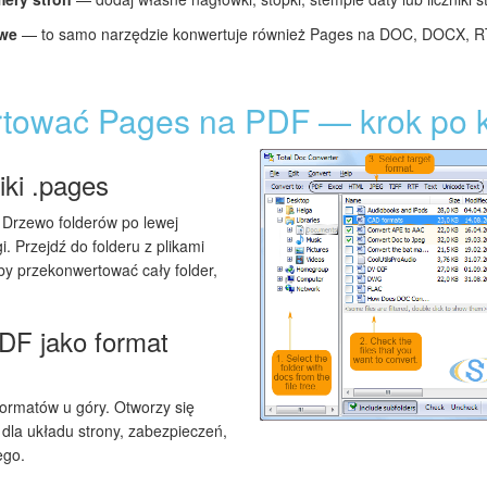
owe
— to samo narzędzie konwertuje również Pages na DOC, DOCX, RT
rtować Pages na PDF — krok po 
iki .pages
 Drzewo folderów po lewej
gi. Przejdź do folderu z plikami
by przekonwertować cały folder,
DF jako format
ormatów u góry. Otworzy się
 dla układu strony, zabezpieczeń,
ego.