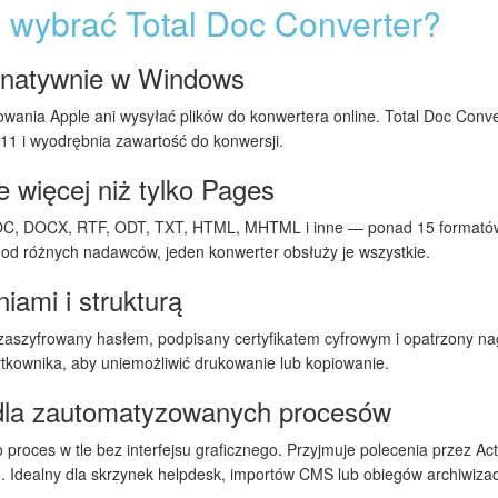
 wybrać Total Doc Converter?
s natywnie w Windows
ania Apple ani wysyłać plików do konwertera online. Total Doc Conver
1 i wyodrębnia zawartość do konwersji.
 więcej niż tylko Pages
OC, DOCX, RTF, ODT, TXT, HTML, MHTML i inne — ponad 15 formatów 
od różnych nadawców, jeden konwerter obsłuży je wszystkie.
ami i strukturą
aszyfrowany hasłem, podpisany certyfikatem cyfrowym i opatrzony na
kownika, aby uniemożliwić drukowanie lub kopiowanie.
dla zautomatyzowanych procesów
 proces w tle bez interfejsu graficznego. Przyjmuje polecenia przez Act
 Idealny dla skrzynek helpdesk, importów CMS lub obiegów archiwizacyj