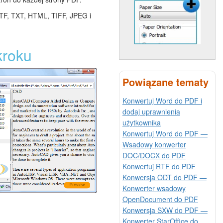
F, TXT, HTML, TIFF, JPEG i
kroku
Powiązane tematy
Konwertuj Word do PDF i
dodaj uprawnienia
użytkownika
Konwertuj Word do PDF —
Wsadowy konwerter
DOC/DOCX do PDF
Konwertuj RTF do PDF
Konwersja ODT do PDF —
Konwerter wsadowy
OpenDocument do PDF
Konwersja SXW do PDF —
Konwerter StarOffice do