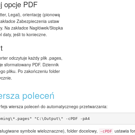
uj opcje PDF
ter, Legal), orientację (pionową
 zakładce Zabezpieczenia ustaw
owy. Na zakładce Nagłówek/Stopka
daty, jeśli to konieczne.
t
rter odczytuje każdy plik .pages,
uje sformatowany PDF. Dziennik
go pliku. Po zakończeniu folder
ycznie.
ersza poleceń
erfejs wiersza poleceń do automatycznego przetwarzania:
oming\*.pages" "C:\Output\" -cPDF -pA4
sługiwane symbole wieloznaczne), folder docelowy,
ustawia fo
-cPDF