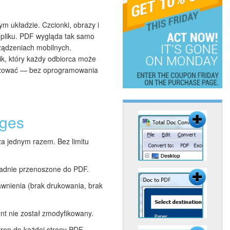
ym układzie. Czcionki, obrazy i
 pliku. PDF wygląda tak samo
ządzeniach mobilnych.
k, który każdy odbiorca może
wizować — bez oprogramowania
ages
za jednym razem. Bez limitu
kładnie przenoszone do PDF.
awnienia (brak drukowania, brak
nt nie został zmodyfikowany.
tron do każdej strony PDF.