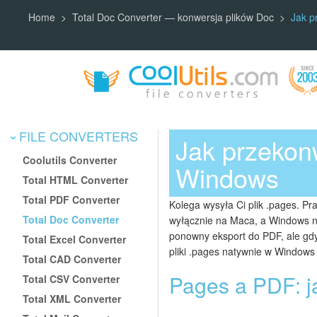
Home
Total Doc Converter — konwersja plików Doc
Jak p
FILE CONVERTERS
Jak przekon
Coolutils Converter
Windows
Total HTML Converter
Total PDF Converter
Kolega wysyła Ci plik .pages. Pr
Total Doc Converter
wyłącznie na Maca, a Windows n
ponowny eksport do PDF, ale gdy
Total Excel Converter
pliki .pages natywnie w Windows
Total CAD Converter
Pages a PDF: ja
Total CSV Converter
Total XML Converter