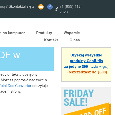
cy? Skontaktuj się z
+1 (855) 418-
2323
ja na komputer
Produkty
Wsparcie
Kontakt
O nas
PDF w
Uzyskaj wszystkie
produkty CoolUtils
za jedyne $99
czytaj więcej
(oszczędzasz do $500)
 edytor tekstu dostępny
. Możesz poprosić nadawcę o
Total Doc Converter
odczytuje
ładem strony.