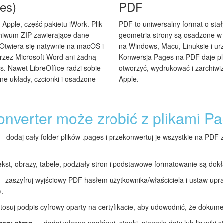
es)
PDF
 Apple, część pakietu iWork. Plik
PDF to uniwersalny format o stał
chiwum ZIP zawierające dane
geometria strony są osadzone w
. Otwiera się natywnie na macOS i
na Windows, Macu, Linuksie i ur
przez Microsoft Word ani żadną
Konwersja Pages na PDF daje pli
. Nawet LibreOffice radzi sobie
otworzyć, wydrukować i zarchi
ne układy, czcionki i osadzone
Apple.
onverter może zrobić z plikami P
 dodaj cały folder plików .pages i przekonwertuj je wszystkie na PDF 
kst, obrazy, tabele, podziały stron i podstawowe formatowanie są do
 zaszyfruj wyjściowy PDF hasłem użytkownika/właściciela i ustaw upr
).
osuj podpis cyfrowy oparty na certyfikacie, aby udowodnić, że dokume
mery stron
— dodaj własne nagłówki, stopki, stemple daty lub liczniki s