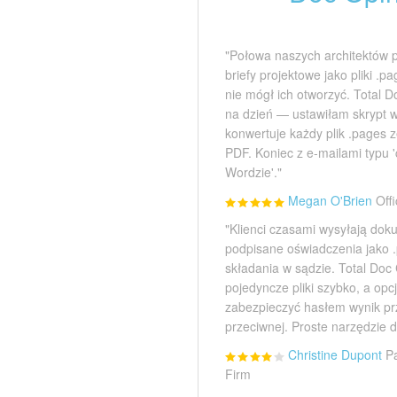
"Połowa naszych architektów 
briefy projektowe jako pliki .
nie mógł ich otworzyć. Total D
na dzień — ustawiłam skrypt 
konwertuje każdy plik .pages z
PDF. Koniec z e-mailami typu
Wordzie'."
Megan O'Brien
Off
"Klienci czasami wysyłają do
podpisane oświadczenia jako
składania w sądzie. Total Doc
pojedyncze pliki szybko, a op
zabezpieczyć hasłem wynik pr
przeciwnej. Proste narzędzie 
Christine Dupont
Pa
Firm