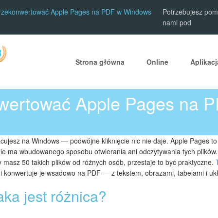
rzekonwertować Apple Pages na PDF w Windows
Potrzebujesz pomo
nami pod
Strona główna
Online
Aplikac
wertować Apple Pages na 
acujesz na Windows — podwójne kliknięcie nic nie daje. Apple Pages to
ie ma wbudowanego sposobu otwierania ani odczytywania tych plików
 masz 50 takich plików od różnych osób, przestaje to być praktyczne.
 i konwertuje je wsadowo na PDF — z tekstem, obrazami, tabelami i uk
ka jest różnica?