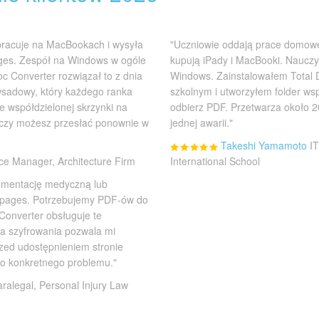
pracuje na MacBookach i wysyła
"Uczniowie oddają prace domowe
pages. Zespół na Windows w ogóle
kupują iPady i MacBooki. Nauczy
oc Converter rozwiązał to z dnia
Windows. Zainstalowałem Total 
wsadowy, który każdego ranka
szkolnym i utworzyłem folder wsp
e współdzielonej skrzynki na
odbierz PDF. Przetwarza około 2
 'czy możesz przesłać ponownie w
jednej awarii."
Takeshi Yamamoto
IT
ice Manager, Architecture Firm
International School
kumentację medyczną lub
 .pages. Potrzebujemy PDF-ów do
 Converter obsługuje te
cja szyfrowania pozwala mi
zed udostępnieniem stronie
do konkretnego problemu."
ralegal, Personal Injury Law