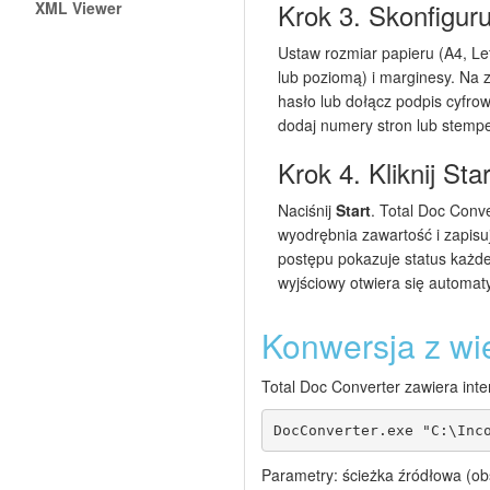
Krok 3. Skonfigur
XML Viewer
Ustaw rozmiar papieru (A4, Let
lub poziomą) i marginesy. Na
hasło lub dołącz podpis cyfr
dodaj numery stron lub stempel 
Krok 4. Kliknij Star
Naciśnij
Start
. Total Doc Conve
wyodrębnia zawartość i zapis
postępu pokazuje status każde
wyjściowy otwiera się automat
Konwersja z wi
Total Doc Converter zawiera int
DocConverter.exe "C:\Inc
Parametry: ścieżka źródłowa (ob