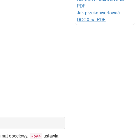
PDF
Jak przekonwertować
DOCX na PDF
rmat docelowy,
ustawia
-pA4