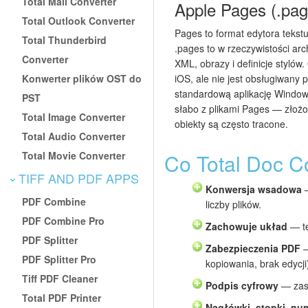
Total Mail Converter
Apple Pages (.pag
Total Outlook Converter
Pages to format edytora tekstu
Total Thunderbird
.pages to w rzeczywistości ar
Converter
XML, obrazy i definicje stylów
Konwerter plików OST do
iOS, ale nie jest obsługiwany 
standardową aplikację Windows
PST
słabo z plikami Pages — złożo
Total Image Converter
obiekty są często tracone.
Total Audio Converter
Total Movie Converter
Co Total Doc C
TIFF AND PDF APPS
Konwersja wsadowa
—
PDF Combine
liczby plików.
PDF Combine Pro
Zachowuje układ
— te
PDF Splitter
Zabezpieczenia PDF
—
PDF Splitter Pro
kopiowania, brak edycji
Tiff PDF Cleaner
Podpis cyfrowy
— zast
Total PDF Printer
Nagłówki, stopki, nu