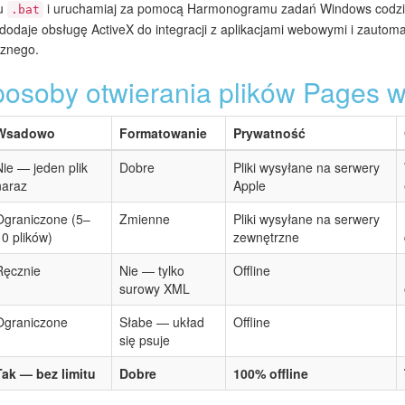
ku
i uruchamiaj za pomocą Harmonogramu zadań Windows codzien
.bat
dodaje obsługę ActiveX do integracji z aplikacjami webowymi i zauto
cznego.
posoby otwierania plików Pages
Wsadowo
Formatowanie
Prywatność
Nie — jeden plik
Dobre
Pliki wysyłane na serwery
naraz
Apple
Ograniczone (5–
Zmienne
Pliki wysyłane na serwery
10 plików)
zewnętrzne
Ręcznie
Nie — tylko
Offline
surowy XML
Ograniczone
Słabe — układ
Offline
się psuje
Tak — bez limitu
Dobre
100% offline