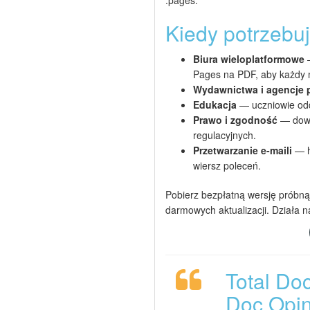
.pages.
Kiedy potrzebu
Biura wieloplatformowe
—
Pages na PDF, aby każdy m
Wydawnictwa i agencje 
Edukacja
— uczniowie odda
Prawo i zgodność
— dowo
regulacyjnych.
Przetwarzanie e-maili
— h
wiersz poleceń.
Pobierz bezpłatną wersję próbną 
darmowych aktualizacji. Działa 
Total Do
Doc Opin