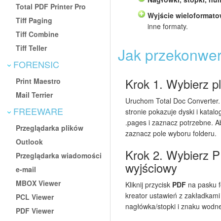
Total PDF Printer Pro
Wyjście wieloformat
Tiff Paging
inne formaty.
Tiff Combine
Tiff Teller
Jak przekonwe
FORENSIC
Krok 1. Wybierz pl
Print Maestro
Mail Terrier
Uruchom Total Doc Converter.
FREEWARE
stronie pokazuje dyski i katalo
.pages i zaznacz potrzebne. A
Przeglądarka plików
zaznacz pole wyboru folderu.
Outlook
Krok 2. Wybierz P
Przeglądarka wiadomości
wyjściowy
e-mail
MBOX Viewer
Kliknij przycisk
PDF
na pasku f
kreator ustawień z zakładkami
PCL Viewer
nagłówka/stopki i znaku wodn
PDF Viewer