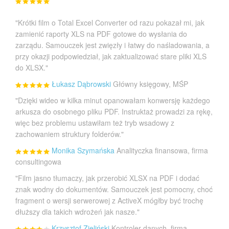
"Krótki film o Total Excel Converter od razu pokazał mi, jak
zamienić raporty XLS na PDF gotowe do wysłania do
zarządu. Samouczek jest zwięzły i łatwy do naśladowania, a
przy okazji podpowiedział, jak zaktualizować stare pliki XLS
do XLSX."
Łukasz Dąbrowski
Główny księgowy, MŚP
"Dzięki wideo w kilka minut opanowałam konwersję każdego
arkusza do osobnego pliku PDF. Instruktaż prowadzi za rękę,
więc bez problemu ustawiłam też tryb wsadowy z
zachowaniem struktury folderów."
Monika Szymańska
Analityczka finansowa, firma
consultingowa
"Film jasno tłumaczy, jak przerobić XLSX na PDF i dodać
znak wodny do dokumentów. Samouczek jest pomocny, choć
fragment o wersji serwerowej z ActiveX mógłby być trochę
dłuższy dla takich wdrożeń jak nasze."
Krzysztof Zieliński
Kontroler danych, firma