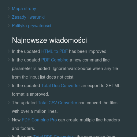
Mapa strony
Zasady i warunki
Polityka prywatności
Najnowsze wiadomości
In the updated
HTML to PDF
has been improved.
In the updated
PDF Combine
a new command line
parameter is added -IgnoreInvalidSource when any file
from the input list does not exist.
In the updated
Total Doc Converter
an export to XHTML
format is improved.
The updated
Total CSV Converter
can convert the files
with over a million lines.
New
PDF Combine Pro
can create multiple line headers
and footers.
In the new
Total PDF Converter
, the conversion from