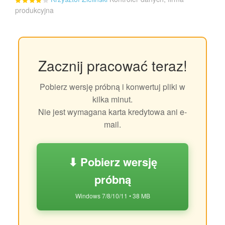
produkcyjna
Zacznij pracować teraz!
Pobierz wersję próbną i konwertuj pliki w
kilka minut.
Nie jest wymagana karta kredytowa ani e-
mail.
⬇ Pobierz wersję
próbną
Windows 7/8/10/11 • 38 MB