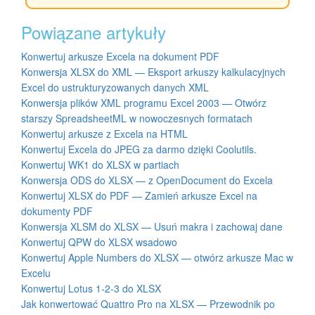
Powiązane artykuły
Konwertuj arkusze Excela na dokument PDF
Konwersja XLSX do XML — Eksport arkuszy kalkulacyjnych
Excel do ustrukturyzowanych danych XML
Konwersja plików XML programu Excel 2003 — Otwórz
starszy SpreadsheetML w nowoczesnych formatach
Konwertuj arkusze z Excela na HTML
Konwertuj Excela do JPEG za darmo dzięki Coolutils.
Konwertuj WK1 do XLSX w partiach
Konwersja ODS do XLSX — z OpenDocument do Excela
Konwertuj XLSX do PDF — Zamień arkusze Excel na
dokumenty PDF
Konwersja XLSM do XLSX — Usuń makra i zachowaj dane
Konwertuj QPW do XLSX wsadowo
Konwertuj Apple Numbers do XLSX — otwórz arkusze Mac w
Excelu
Konwertuj Lotus 1-2-3 do XLSX
Jak konwertować Quattro Pro na XLSX — Przewodnik po