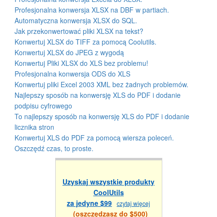
Profesjonalna konwersja XLSX na DBF w partiach.
Automatyczna konwersja XLSX do SQL.
Jak przekonwertować pliki XLSX na tekst?
Konwertuj XLSX do TIFF za pomocą Coolutils.
Konwertuj XLSX do JPEG z wygodą
Konwertuj Pliki XLSX do XLS bez problemu!
Profesjonalna konwersja ODS do XLS
Konwertuj pliki Excel 2003 XML bez żadnych problemów.
Najlepszy sposób na konwersję XLS do PDF i dodanie
podpisu cyfrowego
To najlepszy sposób na konwersję XLS do PDF i dodanie
licznika stron
Konwertuj XLS do PDF za pomocą wiersza poleceń.
Oszczędź czas, to proste.
Uzyskaj wszystkie produkty
CoolUtils
za jedyne $99
czytaj więcej
(oszczędzasz do $500)