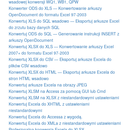
wsadowej konwersji WQ1, WB1, QPW
Konwerter ODS do XLS — Konwertowanie arkuszy
OpenDocument do formatu Excel 97-2003
Konwertuj XLS do SQL wsadowo — Eksportuj arkusze Excel
do zrzutu bazy danych SQL
Konwertuj ODS do SQL — Generowanie instrukcji INSERT z
arkuszy OpenDocument
Konwertuj XLSX do XLS — Konwertowanie arkuszy Excel
2007+ do formatu Excel 97-2003
Konwertuj XLSX do CSV — Eksportuj arkusze Excela do
plików CSV wsadowo
Konwertuj XLSX do HTML — Eksportuj arkusze Excela do
stron HTML wsadowo
Konwertuj arkusze Excela na obrazy JPEG
Konwertuj XLSM na Access za pomocą GUI lub Cmd
Konwertuj XLSM na XLSX z niestandardowymi ustawieniami
Konwertuj Excela do XHTML z ustawieniami
niestandardowymi
Konwertuj Excela do Accessa z wygodą.
Konwertuj Excela do XMLa z niestandardowymi ustawieniami
Profesjonalna konwersja Excela do XLSX.