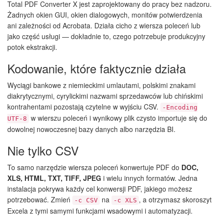
Total PDF Converter X jest zaprojektowany do pracy bez nadzoru.
Żadnych okien GUI, okien dialogowych, monitów potwierdzenia
ani zależności od Acrobata. Działa cicho z wiersza poleceń lub
jako część usługi — dokładnie to, czego potrzebuje produkcyjny
potok ekstrakcji.
Kodowanie, które faktycznie działa
Wyciągi bankowe z niemieckimi umlautami, polskimi znakami
diakrytycznymi, cyrylickimi nazwami sprzedawców lub chińskimi
kontrahentami pozostają czytelne w wyjściu CSV.
-Encoding
w wierszu poleceń i wynikowy plik czysto importuje się do
UTF-8
dowolnej nowoczesnej bazy danych albo narzędzia BI.
Nie tylko CSV
To samo narzędzie wiersza poleceń konwertuje PDF do
DOC,
XLS, HTML, TXT, TIFF, JPEG
i wielu innych formatów. Jedna
instalacja pokrywa każdy cel konwersji PDF, jakiego możesz
potrzebować. Zmień
na
, a otrzymasz skoroszyt
-c CSV
-c XLS
Excela z tymi samymi funkcjami wsadowymi i automatyzacji.