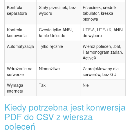
Kontrola
Stały przecinek, bez
Przecinek, średnik,
separatora
wyboru
tabulator, kreska
pionowa
Kontrola
Często tylko ANSI,
UTF-8, UTF-16, ANSI
kodowania
łamie Unicode
do wyboru
Automatyzacja
Tylko ręcznie
Wiersz poleceń, .bat,
Harmonogram zadań,
ActiveX
Wdrożenie na
Niemożliwe
Zaprojektowany dla
serwerze
serwerów, bez GUI
Wymaga
Tak
Nie
internetu
Kiedy potrzebna jest konwersja
PDF do CSV z wiersza
poleceń