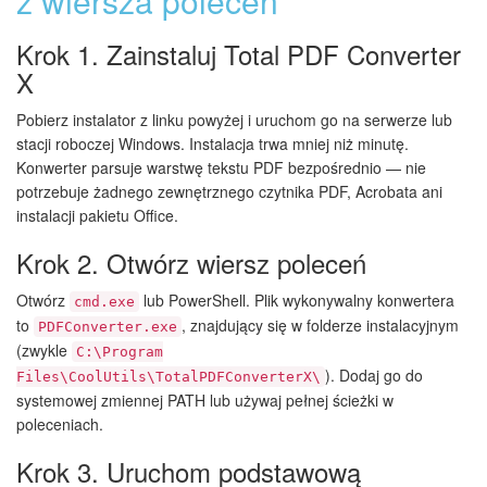
z wiersza poleceń
Krok 1. Zainstaluj Total PDF Converter
X
Pobierz instalator z linku powyżej i uruchom go na serwerze lub
stacji roboczej Windows. Instalacja trwa mniej niż minutę.
Konwerter parsuje warstwę tekstu PDF bezpośrednio — nie
potrzebuje żadnego zewnętrznego czytnika PDF, Acrobata ani
instalacji pakietu Office.
Krok 2. Otwórz wiersz poleceń
Otwórz
lub PowerShell. Plik wykonywalny konwertera
cmd.exe
to
, znajdujący się w folderze instalacyjnym
PDFConverter.exe
(zwykle
C:\Program
). Dodaj go do
Files\CoolUtils\TotalPDFConverterX\
systemowej zmiennej PATH lub używaj pełnej ścieżki w
poleceniach.
Krok 3. Uruchom podstawową