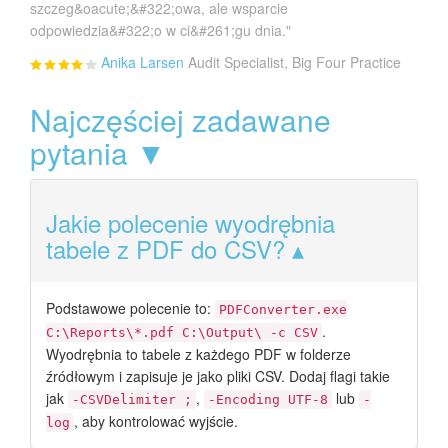
szczeg&oacute;&#322;owa, ale wsparcie
odpowiedzia&#322;o w ci&#261;gu dnia."
Anika Larsen
Audit Specialist, Big Four Practice
Najczęściej zadawane
pytania ▼
Jakie polecenie wyodrębnia
tabele z PDF do CSV?
Podstawowe polecenie to:
PDFConverter.exe
.
C:\Reports\*.pdf C:\Output\ -c CSV
Wyodrębnia to tabele z każdego PDF w folderze
źródłowym i zapisuje je jako pliki CSV. Dodaj flagi takie
jak
,
lub
-CSVDelimiter ;
-Encoding UTF-8
-
, aby kontrolować wyjście.
log