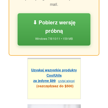
mail.
⬇ Pobierz wersję
próbną
Windows 7/8/10/11 • 159 MB
Uzyskaj wszystkie produkty
CoolUtils
za jedyne $99
czytaj więcej
(oszczędzasz do $500)