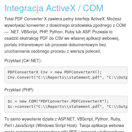
Integracja ActiveX / COM
Total PDF Converter X zawiera pełny interfejs ActiveX. Możesz
wywoływać konwerter z dowolnego środowiska zgodnego z COM
— .NET, VBScript, PHP, Python, Ruby lub ASP. Pozwala to
osadzić ekstrakcję PDF do CSV we własnej aplikacji webowej,
portalu intranetowym lub procesie dokumentowym bez
uruchamiania osobnego procesu z wiersza poleceń.
Przykład (C#/.NET):
PDFConverterX Cnv = new PDFConverterX();

Cnv.Convert("C:\\Reports\\statement.pdf", "C:\\Outpu
Przykład (PHP):
$c = new COM("PDFConverter.PDFConverterX");

$c->convert("C:\\Reports\\statement.pdf", "C:\\Outpu
To samo wywołanie działa z ASP.NET, VBScript, Python, Ruby,
Perl i JavaScript (Windows Script Host). Twoja aplikacja webowa
może przyjmować przesyłane pliki PDF i zwracać użytkownikowi