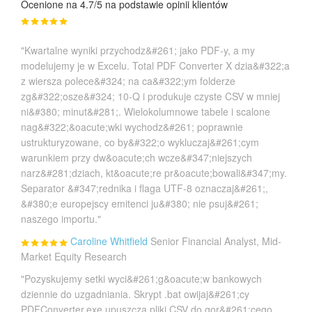
Ocenione na 4.7/5 na podstawie opinii klientów
"Kwartalne wyniki przychodz&#261; jako PDF-y, a my
modelujemy je w Excelu. Total PDF Converter X dzia&#322;a
z wiersza polece&#324; na ca&#322;ym folderze
zg&#322;osze&#324; 10-Q i produkuje czyste CSV w mniej
ni&#380; minut&#281;. Wielokolumnowe tabele i scalone
nag&#322;&oacute;wki wychodz&#261; poprawnie
ustrukturyzowane, co by&#322;o wykluczaj&#261;cym
warunkiem przy dw&oacute;ch wcze&#347;niejszych
narz&#281;dziach, kt&oacute;re pr&oacute;bowali&#347;my.
Separator &#347;rednika i flaga UTF-8 oznaczaj&#261;,
&#380;e europejscy emitenci ju&#380; nie psuj&#261;
naszego importu."
Caroline Whitfield
Senior Financial Analyst, Mid-
Market Equity Research
"Pozyskujemy setki wyci&#261;g&oacute;w bankowych
dziennie do uzgadniania. Skrypt .bat owijaj&#261;cy
PDFConverter.exe upuszcza pliki CSV do gor&#261;cego