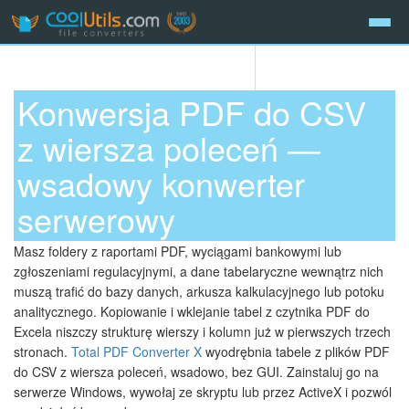
Konwersja PDF do CSV
z wiersza poleceń —
wsadowy konwerter
serwerowy
Masz foldery z raportami PDF, wyciągami bankowymi lub
zgłoszeniami regulacyjnymi, a dane tabelaryczne wewnątrz nich
muszą trafić do bazy danych, arkusza kalkulacyjnego lub potoku
analitycznego. Kopiowanie i wklejanie tabel z czytnika PDF do
Excela niszczy strukturę wierszy i kolumn już w pierwszych trzech
stronach.
Total PDF Converter X
wyodrębnia tabele z plików PDF
do CSV z wiersza poleceń, wsadowo, bez GUI. Zainstaluj go na
serwerze Windows, wywołaj ze skryptu lub przez ActiveX i pozwól