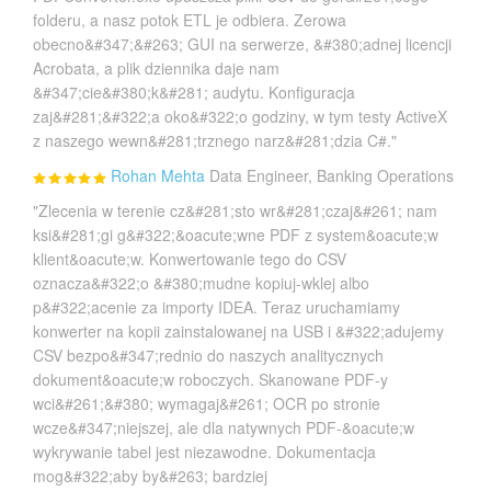
folderu, a nasz potok ETL je odbiera. Zerowa
obecno&#347;&#263; GUI na serwerze, &#380;adnej licencji
Acrobata, a plik dziennika daje nam
&#347;cie&#380;k&#281; audytu. Konfiguracja
zaj&#281;&#322;a oko&#322;o godziny, w tym testy ActiveX
z naszego wewn&#281;trznego narz&#281;dzia C#."
Rohan Mehta
Data Engineer, Banking Operations
"Zlecenia w terenie cz&#281;sto wr&#281;czaj&#261; nam
ksi&#281;gi g&#322;&oacute;wne PDF z system&oacute;w
klient&oacute;w. Konwertowanie tego do CSV
oznacza&#322;o &#380;mudne kopiuj-wklej albo
p&#322;acenie za importy IDEA. Teraz uruchamiamy
konwerter na kopii zainstalowanej na USB i &#322;adujemy
CSV bezpo&#347;rednio do naszych analitycznych
dokument&oacute;w roboczych. Skanowane PDF-y
wci&#261;&#380; wymagaj&#261; OCR po stronie
wcze&#347;niejszej, ale dla natywnych PDF-&oacute;w
wykrywanie tabel jest niezawodne. Dokumentacja
mog&#322;aby by&#263; bardziej