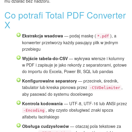
mu działać bez nadzoru.
Co potrafi Total PDF Converter
X
Ekstrakcja wsadowa
— podaj maskę (
), a
*.pdf
konwerter przetworzy każdy pasujący plik w jednym
przebiegu
Wyjście tabela-do-CSV
— wykrywa wiersze i kolumny
w PDF i zapisuje je jako rekordy z separatorami, gotowe
do importu do Excela, Power BI, SQL lub pandas
Konfigurowalne separatory
— przecinek, średnik,
tabulator lub kreska pionowa przez
,
-CSVDelimiter
aby pasować do systemu docelowego
Kontrola kodowania
— UTF-8, UTF-16 lub ANSI przez
, aby czysto obsługiwać znaki spoza
-Encoding
alfabetu łacińskiego
Obsługa cudzysłowów
— otaczaj pola tekstowe za