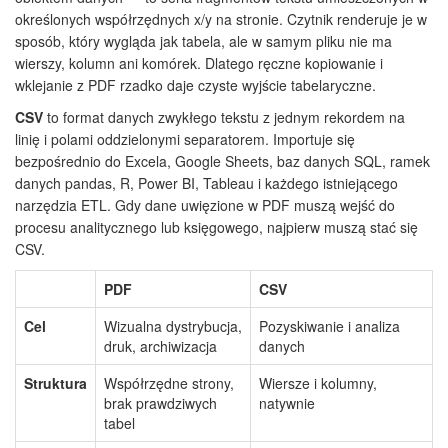
określonych współrzędnych x/y na stronie. Czytnik renderuje je w
sposób, który wygląda jak tabela, ale w samym pliku nie ma
wierszy, kolumn ani komórek. Dlatego ręczne kopiowanie i
wklejanie z PDF rzadko daje czyste wyjście tabelaryczne.
CSV
to format danych zwykłego tekstu z jednym rekordem na
linię i polami oddzielonymi separatorem. Importuje się
bezpośrednio do Excela, Google Sheets, baz danych SQL, ramek
danych pandas, R, Power BI, Tableau i każdego istniejącego
narzędzia ETL. Gdy dane uwięzione w PDF muszą wejść do
procesu analitycznego lub księgowego, najpierw muszą stać się
CSV.
PDF
CSV
Cel
Wizualna dystrybucja,
Pozyskiwanie i analiza
druk, archiwizacja
danych
Struktura
Współrzędne strony,
Wiersze i kolumny,
brak prawdziwych
natywnie
tabel