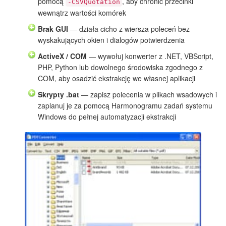
pomocą
, aby chronić przecinki
-CSVQuotation
wewnątrz wartości komórek
Brak GUI
— działa cicho z wiersza poleceń bez
wyskakujących okien i dialogów potwierdzenia
ActiveX / COM
— wywołuj konwerter z .NET, VBScript,
PHP, Python lub dowolnego środowiska zgodnego z
COM, aby osadzić ekstrakcję we własnej aplikacji
Skrypty .bat
— zapisz polecenia w plikach wsadowych i
zaplanuj je za pomocą Harmonogramu zadań systemu
Windows do pełnej automatyzacji ekstrakcji