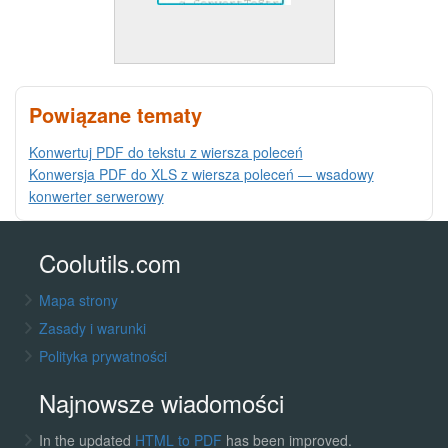
Powiązane tematy
Konwertuj PDF do tekstu z wiersza poleceń
Konwersja PDF do XLS z wiersza poleceń — wsadowy
konwerter serwerowy
Coolutils.com
Mapa strony
Zasady i warunki
Polityka prywatności
Najnowsze wiadomości
In the updated
HTML to PDF
has been improved.