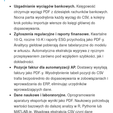
Uzgadnianie wyciągów bankowych.
Księgowość
otrzymuje wyciągi PDF z dziesiątek rachunków bankowych.
Nocna partia wyodrębnia każdy wyciąg do CSV, a kolejny
krok potoku importuje wiersze do księgi głównej do
dopasowywania.
Zgłoszenia regulacyjne i raporty finansowe.
Kwartalne
10-Q, roczne 10-K i raporty ESG przychodzą jako PDF-y.
Analitycy giełdowi pobierają dane tabelaryczne do modelu
w arkuszu. Automatyczna ekstrakcja wygrywa z ręcznym
przepisywaniem zarówno pod względem szybkości, jak i
dokładności.
Pozycje faktur dla automatyzacji AP.
Dostawcy wysyłają
faktury jako PDF-y. Wyodrębnienie tabeli pozycji do CSV
trafia bezpośrednio do dopasowywania w zobowiązaniach i
wprowadzania do ERP, eliminując urzędników
wprowadzających dane.
Dane naukowe i laboratoryjne.
Oprogramowanie
aparatury eksportuje wyniki jako PDF. Naukowcy potrzebują
wartości bazowych do dalszej analizy w R, Pythonie lub
MATLAB-ie. Wsadowa ekstrakcja CSV czyni dane