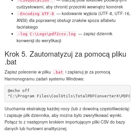
-CSVQuotation "
cudzysłowami, aby chronić przecinki wewnątrz komórek
— kodowanie wyjścia (UTF-8, UTF-16,
-Encoding UTF-8
ANSI) dla poprawnej obsługi znaków spoza alfabetu
łacińskiego
— zapisz dziennik
-log C:\Logs\pdf2csv.log
konwersji do weryfikacji
Krok 5. Zautomatyzuj za pomocą pliku
.bat
Zapisz polecenie w pliku
i zaplanuj je za pomocą
.bat
Harmonogramu zadań systemu Windows:
@echo off

Uruchamia ekstrakcję każdej nocy (lub z dowolną częstotliwością)
i zapisuje plik dziennika, aby można było zweryfikować wyniki.
Połącz to z następnym krokiem importującym pliki CSV do bazy
danych lub hurtowni analitycznej.