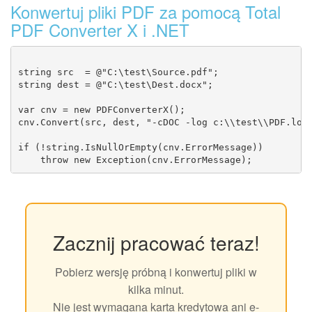
Konwertuj pliki PDF za pomocą Total
PDF Converter X i .NET
string src  = @"C:\test\Source.pdf";

string dest = @"C:\test\Dest.docx";

var cnv = new PDFConverterX();

cnv.Convert(src, dest, "-cDOC -log c:\\test\\PDF.log"
if (!string.IsNullOrEmpty(cnv.ErrorMessage))

Zacznij pracować teraz!
Pobierz wersję próbną i konwertuj pliki w
kilka minut.
Nie jest wymagana karta kredytowa ani e-