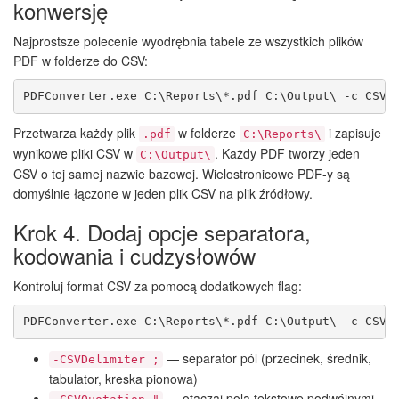
konwersję
Najprostsze polecenie wyodrębnia tabele ze wszystkich plików
PDF w folderze do CSV:
PDFConverter.exe C:\Reports\*.pdf C:\Output\ -c CSV
Przetwarza każdy plik
w folderze
i zapisuje
.pdf
C:\Reports\
wynikowe pliki CSV w
. Każdy PDF tworzy jeden
C:\Output\
CSV o tej samej nazwie bazowej. Wielostronicowe PDF-y są
domyślnie łączone w jeden plik CSV na plik źródłowy.
Krok 4. Dodaj opcje separatora,
kodowania i cudzysłowów
Kontroluj format CSV za pomocą dodatkowych flag:
PDFConverter.exe C:\Reports\*.pdf C:\Output\ -c CSV 
— separator pól (przecinek, średnik,
-CSVDelimiter ;
tabulator, kreska pionowa)
— otaczaj pola tekstowe podwójnymi