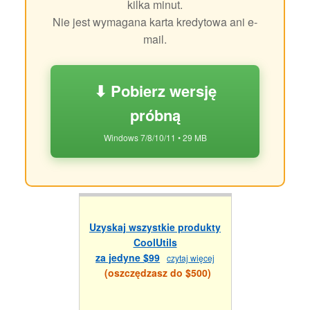
kilka minut.
Nie jest wymagana karta kredytowa ani e-
mail.
⬇ Pobierz wersję
próbną
Windows 7/8/10/11 • 29 MB
Uzyskaj wszystkie produkty
CoolUtils
za jedyne $99
czytaj więcej
(oszczędzasz do $500)