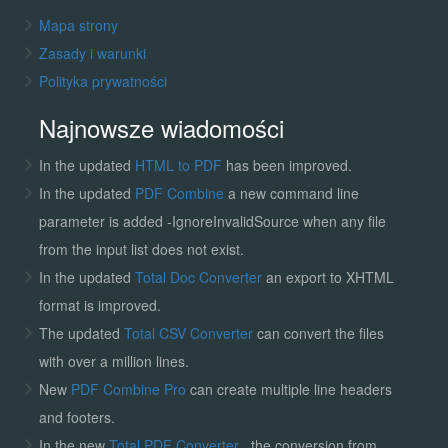
Mapa strony
Zasady i warunki
Polityka prywatności
Najnowsze wiadomości
In the updated
HTML to PDF
has been improved.
In the updated
PDF Combine
a new command line
parameter is added -IgnoreInvalidSource when any file
from the input list does not exist.
In the updated
Total Doc Converter
an export to XHTML
format is improved.
The updated
Total CSV Converter
can convert the files
with over a million lines.
New
PDF Combine Pro
can create multiple line headers
and footers.
In the new
Total PDF Converter
, the conversion from