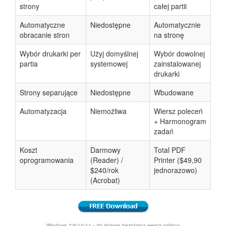
strony
całej partii
Automatyczne
Niedostępne
Automatycznie
obracanie stron
na stronę
Wybór drukarki per
Użyj domyślnej
Wybór dowolnej
partia
systemowej
zainstalowanej
drukarki
Strony separujące
Niedostępne
Wbudowane
Automatyzacja
Niemożliwa
Wiersz poleceń
+ Harmonogram
zadań
Koszt
Darmowy
Total PDF
oprogramowania
(Reader) /
Printer ($49,90
$240/rok
jednorazowo)
(Acrobat)
Windows 7/8/10/11 • 30-dniowa bezpłatna wersja próbna