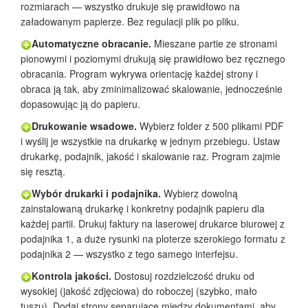
rozmiarach — wszystko drukuje się prawidłowo na
załadowanym papierze. Bez regulacji plik po pliku.
Automatyczne obracanie.
Mieszane partie ze stronami
pionowymi i poziomymi drukują się prawidłowo bez ręcznego
obracania. Program wykrywa orientację każdej strony i
obraca ją tak, aby zminimalizować skalowanie, jednocześnie
dopasowując ją do papieru.
Drukowanie wsadowe.
Wybierz folder z 500 plikami PDF
i wyślij je wszystkie na drukarkę w jednym przebiegu. Ustaw
drukarkę, podajnik, jakość i skalowanie raz. Program zajmie
się resztą.
Wybór drukarki i podajnika.
Wybierz dowolną
zainstalowaną drukarkę i konkretny podajnik papieru dla
każdej partii. Drukuj faktury na laserowej drukarce biurowej z
podajnika 1, a duże rysunki na ploterze szerokiego formatu z
podajnika 2 — wszystko z tego samego interfejsu.
Kontrola jakości.
Dostosuj rozdzielczość druku od
wysokiej (jakość zdjęciowa) do roboczej (szybko, mało
tuszu). Dodaj strony separujące między dokumentami, aby