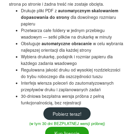
strona po stronie i żadna treść nie zostaje obcięta.
Drukuje pliki PDF z
automatycznym skalowaniem
dopasowania do strony
dla dowolnego rozmiaru
papieru
Przetwarza całe foldery w jednym przebiegu
wsadowym — setki plików na drukarkę w minuty
Obsługuje
automatyczne obracanie
w celu wybrania
najlepszej orientacji dla każdej strony
Wybiera drukarkę, podajnik i rozmiar papieru dla
każdego zadania wsadowego
Regulowana jakość druku od wysokiej rozdzielczości
do trybu roboczego dla oszczędności tuszu
Interfejs wiersza poleceń do zautomatyzowanych
przepływów druku i zaplanowanych zadań
30-dniowa bezpłatna wersja próbna z pełną
funkcjonalnością, bez rejestracji
Pobierz teraz!
(w tym 30 dni BEZPŁATNEJ wersji próbnej)
Kup licencję