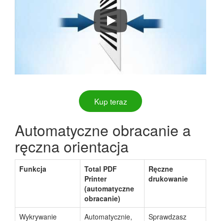
How to Batch Print PDF Files with 
Kup teraz
Automatyczne obracanie a
ręczna orientacja
Funkcja
Total PDF
Ręczne
Printer
drukowanie
(automatyczne
obracanie)
Wykrywanie
Automatycznie,
Sprawdzasz