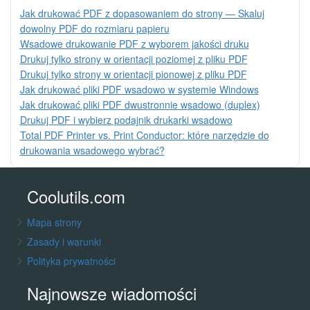
Jak drukować PDF z dopasowaniem do strony — Skaluj
dowolny PDF do rozmiaru papieru
Wsadowe drukowanie PDF z wyborem jakości druku
Drukuj tylko strony w orientacji poziomej z pliku PDF
Drukuj tylko strony w orientacji pionowej z pliku PDF
Jak drukować pliki PDF wsadowo w systemie Windows
Jak drukować pliki PDF dwustronnie wsadowo (duplex)
Drukuj PDF i wybierz podajnik drukarki wsadowo
Total PDF Printer vs. Print Conductor: które narzędzie do
drukowania wsadowego wybrać?
Coolutils.com
Mapa strony
Zasady i warunki
Polityka prywatności
Najnowsze wiadomości