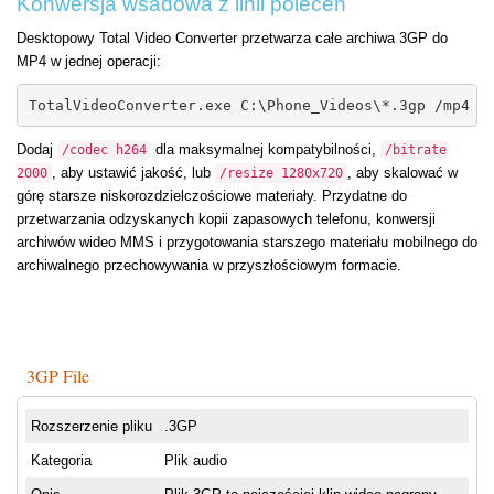
Konwersja wsadowa z linii poleceń
Desktopowy Total Video Converter przetwarza całe archiwa 3GP do
MP4 w jednej operacji:
TotalVideoConverter.exe C:\Phone_Videos\*.3gp /mp4 /
Dodaj
dla maksymalnej kompatybilności,
/codec h264
/bitrate
, aby ustawić jakość, lub
, aby skalować w
2000
/resize 1280x720
górę starsze niskorozdzielczościowe materiały. Przydatne do
przetwarzania odzyskanych kopii zapasowych telefonu, konwersji
archiwów wideo MMS i przygotowania starszego materiału mobilnego do
archiwalnego przechowywania w przyszłościowym formacie.
3GP File
Rozszerzenie pliku
.3GP
Kategoria
Plik audio