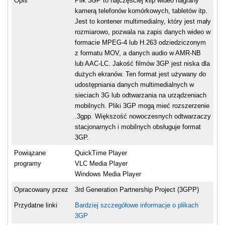
Opis
Plik 3GP to najczęściej klip wideo nagrany
kamerą telefonów komórkowych, tabletów itp.
Jest to kontener multimedialny, który jest mały
rozmiarowo, pozwala na zapis danych wideo w
formacie MPEG-4 lub H.263 odziedziczonym
z formatu MOV, a danych audio w AMR-NB
lub AAC-LC. Jakość filmów 3GP jest niska dla
dużych ekranów. Ten format jest używany do
udostępniania danych multimedialnych w
sieciach 3G lub odtwarzania na urządzeniach
mobilnych. Pliki 3GP mogą mieć rozszerzenie
.3gpp. Większość nowoczesnych odtwarzaczy
stacjonarnych i mobilnych obsługuje format
3GP.
Powiązane
QuickTime Player
programy
VLC Media Player
Windows Media Player
Opracowany przez
3rd Generation Partnership Project (3GPP)
Przydatne linki
Bardziej szczegółowe informacje o plikach
3GP