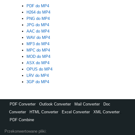
PDF do MP4
H264 do MP4
PNG do MP4
JPG do MP4
AAC do MP4
WAV do MP4
MP3 do MP4
MPC do MP4
MOD do MP4
ASX do MP4
OPUS do MP4
LRV do MP4
3GP do MP4
PDF Converter
,
Outlook Converter
,
Mail Converter
,
Doc
Converter
,
HTML Converter
,
Excel Converter
,
XML Converter
,
PDF Combine
Przekonwertowane pliki: