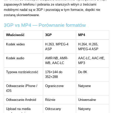
zapasowych telefonu i pobrania ze starszych witryn z treściami
mobilnymi nadal są w 3GP i pozostają w tym formacie, dopóki nie
zostaną skonwertowane.
3GP vs MP4 — Porównanie formatów
Właściwość
3GP
MP4
Kodek wideo
H.263, MPEG-4
H.264, H.265,
ASP
MPEG-4 ASP
Kodek audio
AMR-NB, AMR-
AAC-LC, AAC-HE,
WB, AAC-LC
MP3
Typowa rozdzielczość
176×144 do
Do 8K
352×288
Odtwarzanie iPhone /
Ograniczone
Natywne
iOS
Odtwarzanie Android
Różnie
Uniwersalne
Upload na media
Odrzucany
Natywny