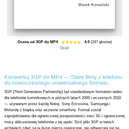
Marek Kowalski
Ocena od 3GP do MP4
4.0
(247 głosów)
Oceń
Konwertuj 3GP do MP4 — Stare filmy z telefonu
do nowoczesnego uniwersalnego formatu
3GP (Third Generation Partnership) był standardowym formatem wideo
dla telefonów komórkowych w późnych latach 2000 i wczesnych 2010
— używanym przez każdą Nokię, Sony Ericssona, Samsunga i
Motorolę z klapką oraz wczesne smartfony. Format został
zaprojektowany dla ograniczonej przepustowości sieci 3G i ograniczonej
mocy obliczeniowej telefonów z tej epoki. Dziś pliki 3GP w twoich
archiwach zdjęć są w dużej mierze osierocone: nie odtwarzają się na