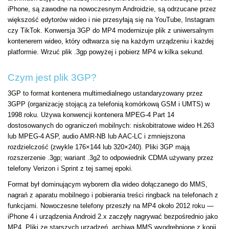
iPhone, są zawodne na nowoczesnym Androidzie, są odrzucane przez
większość edytorów wideo i nie przesyłają się na YouTube, Instagram
czy TikTok. Konwersja 3GP do MP4 modernizuje plik z uniwersalnym
kontenerem wideo, który odtwarza się na każdym urządzeniu i każdej
platformie. Wrzuć plik .3gp powyżej i pobierz MP4 w kilka sekund.
Czym jest plik 3GP?
3GP to format kontenera multimedialnego ustandaryzowany przez
3GPP (organizację stojącą za telefonią komórkową GSM i UMTS) w
1998 roku. Używa konwencji kontenera MPEG-4 Part 14
dostosowanych do ograniczeń mobilnych: niskobitratowe wideo H.263
lub MPEG-4 ASP, audio AMR-NB lub AAC-LC i zmniejszona
rozdzielczość (zwykle 176×144 lub 320×240). Pliki 3GP mają
rozszerzenie .3gp; wariant .3g2 to odpowiednik CDMA używany przez
telefony Verizon i Sprint z tej samej epoki.
Format był dominującym wyborem dla wideo dołączanego do MMS,
nagrań z aparatu mobilnego i pobierania treści ringback na telefonach z
funkcjami. Nowoczesne telefony przeszły na MP4 około 2012 roku —
iPhone 4 i urządzenia Android 2.x zaczęły nagrywać bezpośrednio jako
MP4. Pliki ze starszych urządzeń, archiwa MMS wyodrębnione z kopii