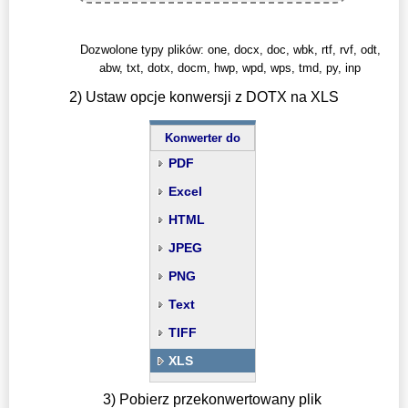
Dozwolone typy plików: one, docx, doc, wbk, rtf, rvf, odt,
abw, txt, dotx, docm, hwp, wpd, wps, tmd, py, inp
2) Ustaw opcje konwersji z DOTX na XLS
Konwerter do
PDF
Excel
HTML
JPEG
PNG
Text
TIFF
XLS
3) Pobierz przekonwertowany plik