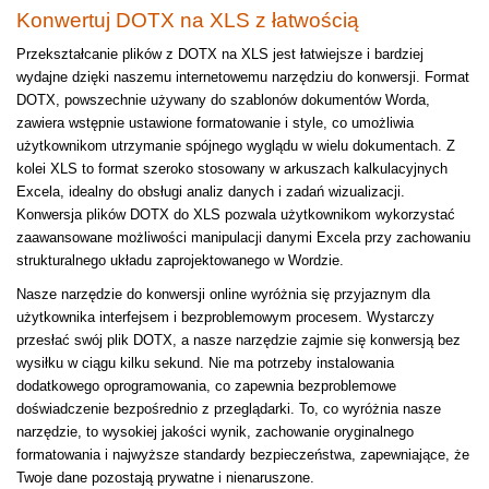
Konwertuj DOTX na XLS z łatwością
Przekształcanie plików z DOTX na XLS jest łatwiejsze i bardziej
wydajne dzięki naszemu internetowemu narzędziu do konwersji. Format
DOTX, powszechnie używany do szablonów dokumentów Worda,
zawiera wstępnie ustawione formatowanie i style, co umożliwia
użytkownikom utrzymanie spójnego wyglądu w wielu dokumentach. Z
kolei XLS to format szeroko stosowany w arkuszach kalkulacyjnych
Excela, idealny do obsługi analiz danych i zadań wizualizacji.
Konwersja plików DOTX do XLS pozwala użytkownikom wykorzystać
zaawansowane możliwości manipulacji danymi Excela przy zachowaniu
strukturalnego układu zaprojektowanego w Wordzie.
Nasze narzędzie do konwersji online wyróżnia się przyjaznym dla
użytkownika interfejsem i bezproblemowym procesem. Wystarczy
przesłać swój plik DOTX, a nasze narzędzie zajmie się konwersją bez
wysiłku w ciągu kilku sekund. Nie ma potrzeby instalowania
dodatkowego oprogramowania, co zapewnia bezproblemowe
doświadczenie bezpośrednio z przeglądarki. To, co wyróżnia nasze
narzędzie, to wysokiej jakości wynik, zachowanie oryginalnego
formatowania i najwyższe standardy bezpieczeństwa, zapewniające, że
Twoje dane pozostają prywatne i nienaruszone.