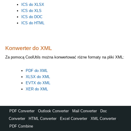
ICS do XLSX
ICS do XLS
ICS do DOC
ICS do HTML
Konwerter do XML
Za pomocą CoolUtils można konwertować różne formaty na pliki XML:
PDF do XML
XLSX do XML
EVTX do XML
XER do XML
PDF Converter
,
Outlook Converter
,
Mail Converter
,
Doc
Converter
,
HTML Converter
,
Excel Converter
,
XML Converter
,
PDF Combine