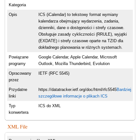
Kategoria
Opis
ICS (iCalendar) to tekstowy format wymiany
kalendarza obejmujący wydarzenia, zadania,
dzienniki, dane o dostępności i strefy czasowe.
Obsługuje zasady cykliczności (RRULE), wyjątki
(EXDATE) i strefy czasowe oparte na TZID dla
dokładnego planowania w różnych systemach.
Powiązane
Google Calendar, Apple Calendar, Microsoft
programy
Outlook, Mozilla Thunderbird, Evolution
Opracowany
IETF (RFC 5545)
przez
Przydatne
https://datatracker.ietf.org/doc/html/rfc5545
Bardziej
linki
szczegółowe informacje o plikach ICS
Typ
ICS do XML
konwertera
XML File