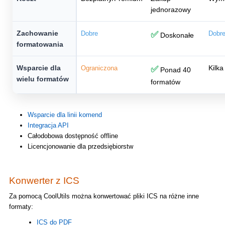
jednorazowy
Zachowanie
Dobre
✅
Dobr
Doskonałe
formatowania
Wsparcie dla
Kilk
Ograniczona
✅
Ponad 40
wielu formatów
formatów
Wsparcie dla linii komend
Integracja API
Całodobowa dostępność offline
Licencjonowanie dla przedsiębiorstw
Konwerter z ICS
Za pomocą CoolUtils można konwertować pliki ICS na różne inne
formaty:
ICS do PDF