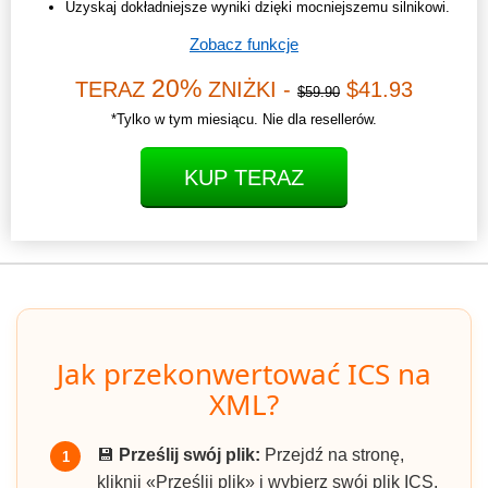
Uzyskaj dokładniejsze wyniki dzięki mocniejszemu silnikowi.
Zobacz funkcje
20%
TERAZ
ZNIŻKI -
$41.93
$59.90
*Tylko w tym miesiącu. Nie dla resellerów.
KUP TERAZ
Jak przekonwertować ICS na
XML?
💾
Prześlij swój plik:
Przejdź na stronę,
1
kliknij «Prześlij plik» i wybierz swój plik ICS.