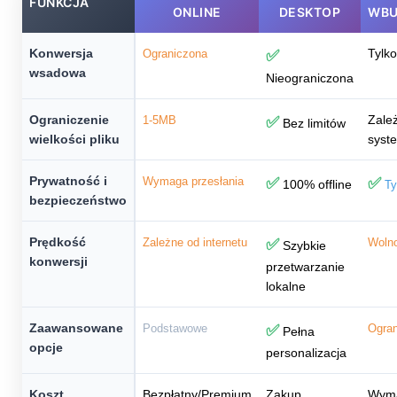
FUNKCJA
ONLINE
DESKTOP
WB
Konwersja
Tylk
Ograniczona
✅
wsadowa
Nieograniczona
Ograniczenie
Zale
1-5MB
✅
Bez limitów
wielkości pliku
syst
Prywatność i
Wymaga przesłania
✅
✅
100% offline
Ty
bezpieczeństwo
Prędkość
Zależne od internetu
✅
Woln
Szybkie
konwersji
przetwarzanie
lokalne
Zaawansowane
Podstawowe
✅
Ogra
Pełna
opcje
personalizacja
Koszt
Bezpłatny/Premium
Zakup
Wyma