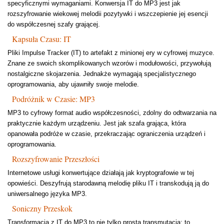
specyficznymi wymaganiami. Konwersja IT do MP3 jest jak
rozszyfrowanie wiekowej melodii pozytywki i wszczepienie jej esencji
do współczesnej szafy grającej.
Kapsuła Czasu: IT
Pliki Impulse Tracker (IT) to artefakt z minionej ery w cyfrowej muzyce.
Znane ze swoich skomplikowanych wzorów i modułowości, przywołują
nostalgiczne skojarzenia. Jednakże wymagają specjalistycznego
oprogramowania, aby ujawniły swoje melodie.
Podróżnik w Czasie: MP3
MP3 to cyfrowy format audio współczesności, zdolny do odtwarzania na
praktycznie każdym urządzeniu. Jest jak szafa grająca, która
opanowała podróże w czasie, przekraczając ograniczenia urządzeń i
oprogramowania.
Rozszyfrowanie Przeszłości
Internetowe usługi konwertujące działają jak kryptografowie w tej
opowieści. Deszyfrują starodawną melodię pliku IT i transkodują ją do
uniwersalnego języka MP3.
Soniczny Przeskok
Transformacja z IT do MP3 to nie tylko prosta transmutacja; to