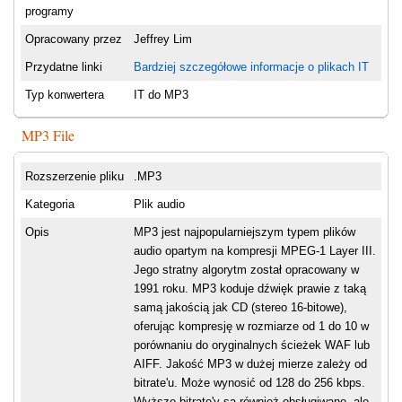
programy
Opracowany przez
Jeffrey Lim
Przydatne linki
Bardziej szczegółowe informacje o plikach IT
Typ konwertera
IT do MP3
MP3 File
Rozszerzenie pliku
.MP3
Kategoria
Plik audio
Opis
MP3 jest najpopularniejszym typem plików
audio opartym na kompresji MPEG-1 Layer III.
Jego stratny algorytm został opracowany w
1991 roku. MP3 koduje dźwięk prawie z taką
samą jakością jak CD (stereo 16-bitowe),
oferując kompresję w rozmiarze od 1 do 10 w
porównaniu do oryginalnych ścieżek WAF lub
AIFF. Jakość MP3 w dużej mierze zależy od
bitrate'u. Może wynosić od 128 do 256 kbps.
Wyższe bitrate'y są również obsługiwane, ale