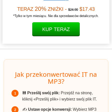
20%
TERAZ
ZNIŻKI -
$17.43
$24.90
*Tylko w tym miesiącu. Nie dla sprzedawców detalicznych.
KUP TERAZ
Jak przekonwertować IT na
MP3?
💾
Prześlij swój plik:
Przejdź na stronę,
1
kliknij «Prześlij plik» i wybierz swój plik IT.
✍️
Ustaw opcje konwersji:
Wybierz MP3
2