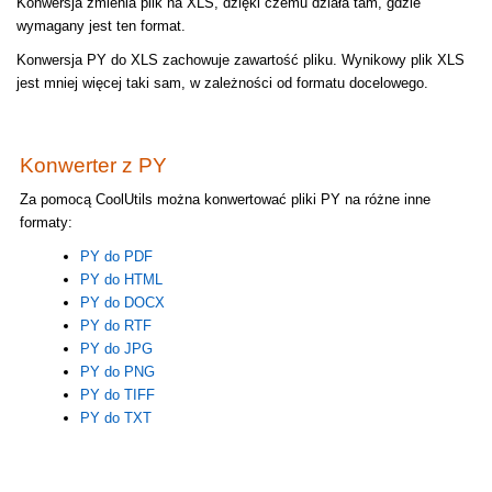
Konwersja zmienia plik na XLS, dzięki czemu działa tam, gdzie
wymagany jest ten format.
Konwersja PY do XLS zachowuje zawartość pliku. Wynikowy plik XLS
jest mniej więcej taki sam, w zależności od formatu docelowego.
Konwerter z PY
Za pomocą CoolUtils można konwertować pliki PY na różne inne
formaty:
PY do PDF
PY do HTML
PY do DOCX
PY do RTF
PY do JPG
PY do PNG
PY do TIFF
PY do TXT