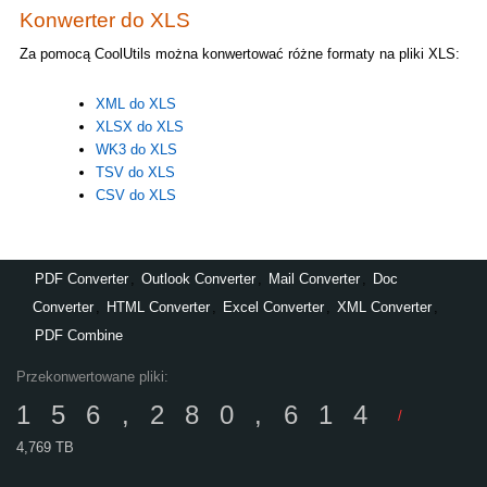
Konwerter do XLS
Za pomocą CoolUtils można konwertować różne formaty na pliki XLS:
XML do XLS
XLSX do XLS
WK3 do XLS
TSV do XLS
CSV do XLS
PDF Converter
,
Outlook Converter
,
Mail Converter
,
Doc
Converter
,
HTML Converter
,
Excel Converter
,
XML Converter
,
PDF Combine
Przekonwertowane pliki:
156,280,614
/
4,769 TB