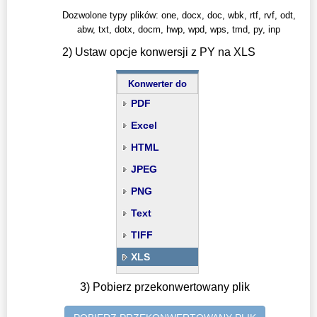
Dozwolone typy plików: one, docx, doc, wbk, rtf, rvf, odt,
abw, txt, dotx, docm, hwp, wpd, wps, tmd, py, inp
2) Ustaw opcje konwersji z PY na XLS
Konwerter do
PDF
Excel
HTML
JPEG
PNG
Text
TIFF
XLS
3) Pobierz przekonwertowany plik