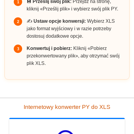
💾
Prześlij swój plik:
Przejdź na stronę,
1
kliknij «Prześlij plik» i wybierz swój plik PY.
✍️
Ustaw opcje konwersji:
Wybierz XLS
2
jako format wyjściowy i w razie potrzeby
dostosuj dodatkowe opcje.
Konwertuj i pobierz:
Kliknij «Pobierz
3
przekonwertowany plik», aby otrzymać swój
plik XLS.
Internetowy konwerter PY do XLS