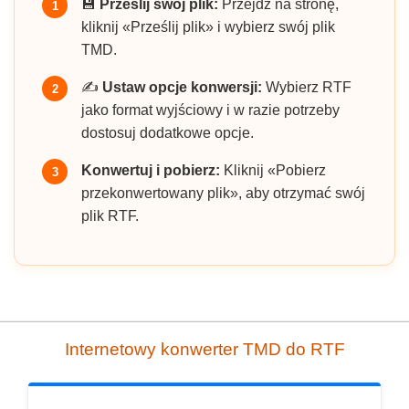
💾
Prześlij swój plik:
Przejdź na stronę,
1
kliknij «Prześlij plik» i wybierz swój plik
TMD.
✍️
Ustaw opcje konwersji:
Wybierz RTF
2
jako format wyjściowy i w razie potrzeby
dostosuj dodatkowe opcje.
Konwertuj i pobierz:
Kliknij «Pobierz
3
przekonwertowany plik», aby otrzymać swój
plik RTF.
Internetowy konwerter TMD do RTF