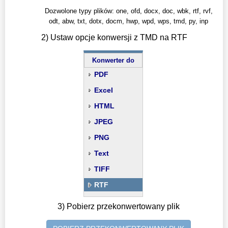
Dozwolone typy plików: one, ofd, docx, doc, wbk, rtf, rvf,
odt, abw, txt, dotx, docm, hwp, wpd, wps, tmd, py, inp
2) Ustaw opcje konwersji z TMD na RTF
Konwerter do
PDF
Excel
HTML
JPEG
PNG
Text
TIFF
RTF
3) Pobierz przekonwertowany plik