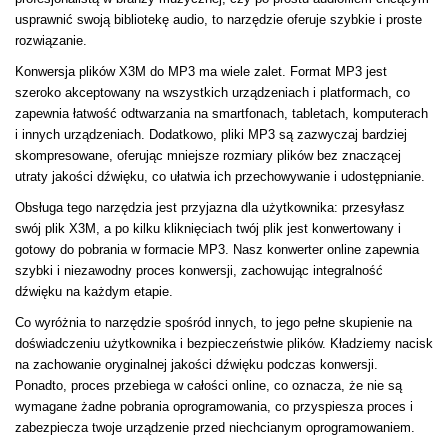
usprawnić swoją bibliotekę audio, to narzędzie oferuje szybkie i proste
rozwiązanie.
Konwersja plików X3M do MP3 ma wiele zalet. Format MP3 jest
szeroko akceptowany na wszystkich urządzeniach i platformach, co
zapewnia łatwość odtwarzania na smartfonach, tabletach, komputerach
i innych urządzeniach. Dodatkowo, pliki MP3 są zazwyczaj bardziej
skompresowane, oferując mniejsze rozmiary plików bez znaczącej
utraty jakości dźwięku, co ułatwia ich przechowywanie i udostępnianie.
Obsługa tego narzędzia jest przyjazna dla użytkownika: przesyłasz
swój plik X3M, a po kilku kliknięciach twój plik jest konwertowany i
gotowy do pobrania w formacie MP3. Nasz konwerter online zapewnia
szybki i niezawodny proces konwersji, zachowując integralność
dźwięku na każdym etapie.
Co wyróżnia to narzędzie spośród innych, to jego pełne skupienie na
doświadczeniu użytkownika i bezpieczeństwie plików. Kładziemy nacisk
na zachowanie oryginalnej jakości dźwięku podczas konwersji.
Ponadto, proces przebiega w całości online, co oznacza, że nie są
wymagane żadne pobrania oprogramowania, co przyspiesza proces i
zabezpiecza twoje urządzenie przed niechcianym oprogramowaniem.