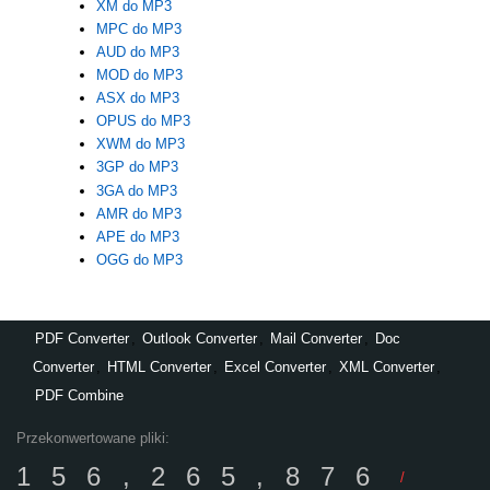
XM do MP3
MPC do MP3
AUD do MP3
MOD do MP3
ASX do MP3
OPUS do MP3
XWM do MP3
3GP do MP3
3GA do MP3
AMR do MP3
APE do MP3
OGG do MP3
PDF Converter
,
Outlook Converter
,
Mail Converter
,
Doc
Converter
,
HTML Converter
,
Excel Converter
,
XML Converter
,
PDF Combine
Przekonwertowane pliki:
156,265,876
/