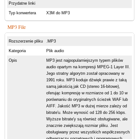
Przydatne linki
Typ konwertera
X3M do MP3
MP3 File
Rozszerzenie pliku
.MP3
Kategoria
Plik audio
Opis
MP3 jest najpopularniejszym typem plików
audio opartym na kompresji MPEG-1 Layer III.
Jego stratny algorytm został opracowany w
1991 roku. MP3 koduje dźwięk prawie z taką
samą jakością jak CD (stereo 16-bitowe),
oferując kompresję w rozmiarze od 1 do 10 w
porównaniu do oryginalnych ścieżek WAF lub
AIFF. Jakość MP3 w dużej mierze zależy od
bitrate'u. Może wynosić od 128 do 256 kbps.
Wyższe bitrate'y są również obsługiwane, ale
znacznie zwiększają rozmiar pliku. Jest
obsługiwany przez wszystkich współczesnych
odtwarzaczy sprzętowych i programowych.