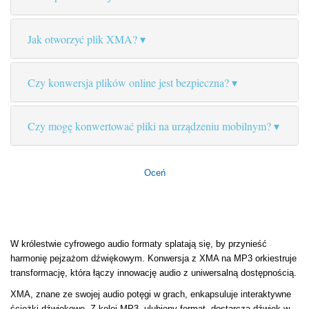
Jak otworzyć plik XMA?
Czy konwersja plików online jest bezpieczna?
Czy mogę konwertować pliki na urządzeniu mobilnym?
Oceń
W królestwie cyfrowego audio formaty splatają się, by przynieść
harmonię pejzażom dźwiękowym. Konwersja z XMA na MP3 orkiestruje
transformację, która łączy innowację audio z uniwersalną dostępnością.
XMA, znane ze swojej audio potęgi w grach, enkapsuluje interaktywne
ścieżki dźwiękowe. Z kolei MP3, ulubiony format, dostarcza dźwięk w