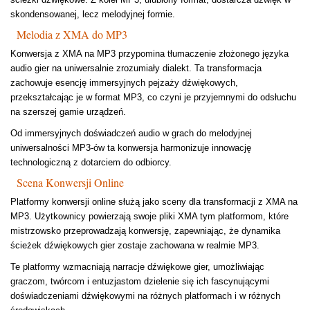
skondensowanej, lecz melodyjnej formie.
Melodia z XMA do MP3
Konwersja z XMA na MP3 przypomina tłumaczenie złożonego języka
audio gier na uniwersalnie zrozumiały dialekt. Ta transformacja
zachowuje esencję immersyjnych pejzaży dźwiękowych,
przekształcając je w format MP3, co czyni je przyjemnymi do odsłuchu
na szerszej gamie urządzeń.
Od immersyjnych doświadczeń audio w grach do melodyjnej
uniwersalności MP3-ów ta konwersja harmonizuje innowację
technologiczną z dotarciem do odbiorcy.
Scena Konwersji Online
Platformy konwersji online służą jako sceny dla transformacji z XMA na
MP3. Użytkownicy powierzają swoje pliki XMA tym platformom, które
mistrzowsko przeprowadzają konwersję, zapewniając, że dynamika
ścieżek dźwiękowych gier zostaje zachowana w realmie MP3.
Te platformy wzmacniają narracje dźwiękowe gier, umożliwiając
graczom, twórcom i entuzjastom dzielenie się ich fascynującymi
doświadczeniami dźwiękowymi na różnych platformach i w różnych