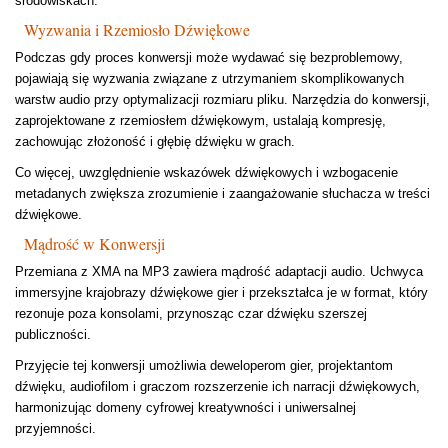
środowiskach.
Wyzwania i Rzemiosło Dźwiękowe
Podczas gdy proces konwersji może wydawać się bezproblemowy,
pojawiają się wyzwania związane z utrzymaniem skomplikowanych
warstw audio przy optymalizacji rozmiaru pliku. Narzędzia do konwersji,
zaprojektowane z rzemiosłem dźwiękowym, ustalają kompresję,
zachowując złożoność i głębię dźwięku w grach.
Co więcej, uwzględnienie wskazówek dźwiękowych i wzbogacenie
metadanych zwiększa zrozumienie i zaangażowanie słuchacza w treści
dźwiękowe.
Mądrość w Konwersji
Przemiana z XMA na MP3 zawiera mądrość adaptacji audio. Uchwyca
immersyjne krajobrazy dźwiękowe gier i przekształca je w format, który
rezonuje poza konsolami, przynosząc czar dźwięku szerszej
publiczności.
Przyjęcie tej konwersji umożliwia deweloperom gier, projektantom
dźwięku, audiofilom i graczom rozszerzenie ich narracji dźwiękowych,
harmonizując domeny cyfrowej kreatywności i uniwersalnej
przyjemności.