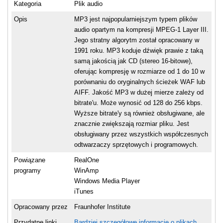
Kategoria
Plik audio
Opis
MP3 jest najpopularniejszym typem plików
audio opartym na kompresji MPEG-1 Layer III.
Jego stratny algorytm został opracowany w
1991 roku. MP3 koduje dźwięk prawie z taką
samą jakością jak CD (stereo 16-bitowe),
oferując kompresję w rozmiarze od 1 do 10 w
porównaniu do oryginalnych ścieżek WAF lub
AIFF. Jakość MP3 w dużej mierze zależy od
bitrate'u. Może wynosić od 128 do 256 kbps.
Wyższe bitrate'y są również obsługiwane, ale
znacznie zwiększają rozmiar pliku. Jest
obsługiwany przez wszystkich współczesnych
odtwarzaczy sprzętowych i programowych.
Powiązane
RealOne
programy
WinAmp
Windows Media Player
iTunes
Opracowany przez
Fraunhofer Institute
Przydatne linki
Bardziej szczegółowe informacje o plikach