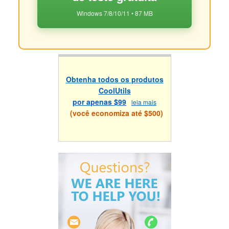
Windows 7/8/10/11 • 87 MB
Obtenha todos os produtos
CoolUtils
por apenas $99
leia mais
(você economiza até $500)