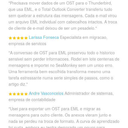
"Precisava mover dados de um OST para o Thunderbird,
que usa EML, e o Total Outlook Converter transferiu tudo
sem quebrar a estrutura das mensagens. Cada e-mail virou
um arquivo EML individual com cabecalhos intactos. A troca
de cliente de e-mail deixou de ser um pesadelo."
Larissa Fonseca
Especialista em migracao,
empresa de servicos
"A conversao de OST para EML preservou todo o historico
sensivel sem perder informacoes. Rodei em lote centenas de
mensagens e importei no SeaMonkey sem um unico erro.
Uma ferramenta bem escolhida transforma mesmo uma
tarefa estressante numa serie simples de passos, como o
artigo diz."
Andre Vasconcelos
Administrador de sistemas,
empresa de contabilidade
"Usei para exportar um OST para EML e migrar as
mensagens para outro cliente. Os anexos vieram junto e
nada se perdeu na troca de formato. A curva de aprendizado
foi curta, embora eu tenha demorado um pouco para